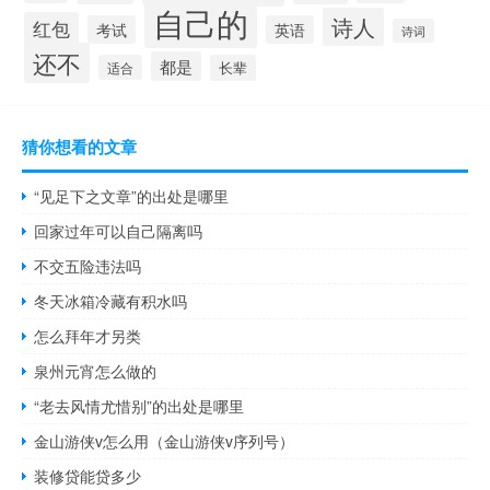
自己的
诗人
红包
考试
英语
诗词
还不
都是
适合
长辈
猜你想看的文章
“见足下之文章”的出处是哪里
回家过年可以自己隔离吗
不交五险违法吗
冬天冰箱冷藏有积水吗
怎么拜年才另类
泉州元宵怎么做的
“老去风情尤惜别”的出处是哪里
金山游侠v怎么用（金山游侠v序列号）
装修贷能贷多少