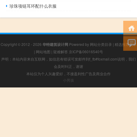
珍珠项链耳环配什么衣服
Copyright © 2012 - 2026
华特建筑设计网
Powered by
网站分类目录
|
精选推荐文章
|
网站地图
|
疑难解答
京ICP备06016540号
声明：本站内容来自互联网，如信息有错误可发邮件到f_fb#foxmail.com说明，我们
会及时纠正，谢谢
本站仅为个人兴趣爱好，不接盈利性广告及商业合作
小男孩