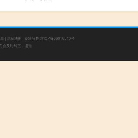
文章
|
网站地图
|
疑难解答
京ICP备06016540号
，我们会及时纠正，谢谢