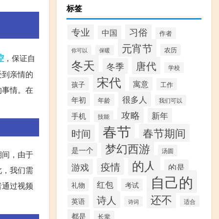
标签
专业
习俗
中国
作者
元宵节
农历
你可以
保暖
控
，保证自
冬天
唐代
冬季
学校
受到亲情的
宋代
寓意
孩子
工作
的事情。在
很多人
年初
年龄
我们可以
。
攻略
新年
手机
技能
春节
春节期间
时间
梦幻西游
是一个
汤圆
期间，由于
的人
疫情
游戏
的是
此，我们需
自己的
红包
礼物
考试
者通过视频
还不
诗人
英语
适合
诗词
都是
长辈