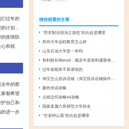
我们过年的
猜你想看的文章
聚的计划，
“而非制治清浊之源也”的出处是哪里
府的疫情防
郑州大学远程教育怎么样
关心和祝
山东石油大学是一本吗
智利财长Marcel：截至年底智利通胀将达到约4%智利GDP预计在下半年将恢复增长
过年假期算不算请假的
淘宝怎么投诉店铺（淘宝投诉店铺操作步骤）
现去年的那
颜色传说攻略
大家都希望
点线交织攻略44攻略
保护自己和
国家直属六所师范大学排名
施的进一步
“空老钟山霭”的出处是哪里