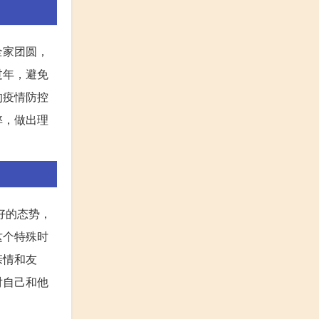
全家团圆，
过年，避免
的疫情防控
弊，做出理
好的态势，
这个特殊时
亲情和友
对自己和他