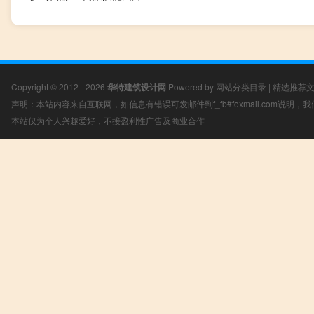
Copyright © 2012 - 2026
华特建筑设计网
Powered by
网站分类目录
|
精选推荐
声明：本站内容来自互联网，如信息有错误可发邮件到f_fb#foxmail.com说明
本站仅为个人兴趣爱好，不接盈利性广告及商业合作