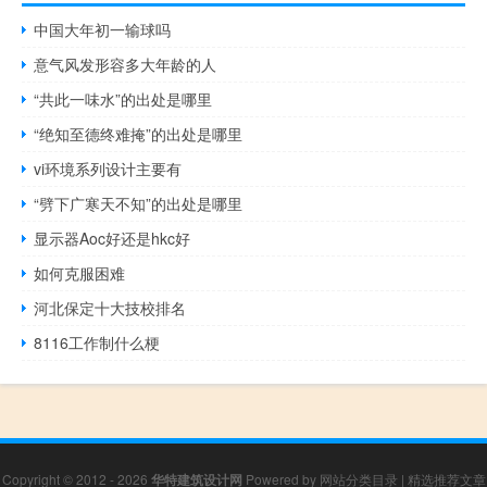
中国大年初一输球吗
意气风发形容多大年龄的人
“共此一味水”的出处是哪里
“绝知至德终难掩”的出处是哪里
vi环境系列设计主要有
“劈下广寒天不知”的出处是哪里
显示器Aoc好还是hkc好
如何克服困难
河北保定十大技校排名
8116工作制什么梗
Copyright © 2012 - 2026
华特建筑设计网
Powered by
网站分类目录
|
精选推荐文章