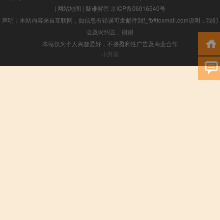
|
网站地图
|
疑难解答
京ICP备06016540号
声明：本站内容来自互联网，如信息有错误可发邮件到f_fb#foxmail.com说明，我们
会及时纠正，谢谢
本站仅为个人兴趣爱好，不接盈利性广告及商业合作
小男孩