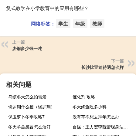
复式教学在小学教育中的应用有哪些？
网络标签：
学生
年级
教师
上一篇
废铜多少钱一吨
下一篇
长沙比亚迪待遇怎么样
相关问题
乌镇冬天怎么拍雪景
催化剂 攻略
饶罗翔什么梗（饶罗翔）
冬天鲫鱼吃多少料
保卫萝卜冬季攻略7
没有车不想去拜年怎么办
冬天羊羔感冒怎么治好
台媒：王力宏李靓蕾现身法院处理离婚诉讼