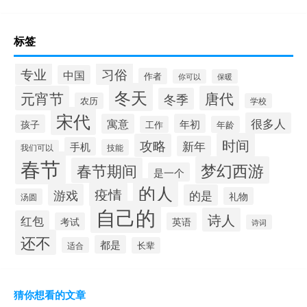
标签
专业
习俗
中国
作者
你可以
保暖
冬天
元宵节
唐代
冬季
农历
学校
宋代
很多人
寓意
年初
孩子
工作
年龄
时间
攻略
新年
手机
技能
我们可以
春节
梦幻西游
春节期间
是一个
的人
疫情
游戏
的是
礼物
汤圆
自己的
诗人
红包
考试
英语
诗词
还不
都是
适合
长辈
猜你想看的文章