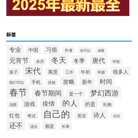
标签
专业
习俗
中国
作者
你可以
保暖
冬天
元宵节
唐代
冬季
农历
学校
宋代
很多人
寓意
年初
孩子
工作
年龄
时间
攻略
新年
手机
技能
我们可以
春节
梦幻西游
春节期间
是一个
的人
疫情
游戏
的是
礼物
汤圆
自己的
诗人
红包
考试
英语
诗词
还不
都是
适合
长辈