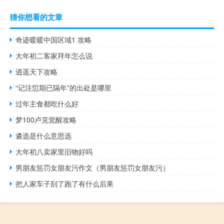
猜你想看的文章
奇迹暖暖中国区域1 攻略
大年初二客家拜年怎么说
逍遥天下攻略
“记注愆期已隔年”的出处是哪里
过年主食都吃什么好
梦100卢克觉醒攻略
遴选是什么意思选
大年初八卖家里旧物好吗
男朋友惩罚女朋友污作文（男朋友惩罚女朋友污）
把人家车子刮了跑了有什么后果