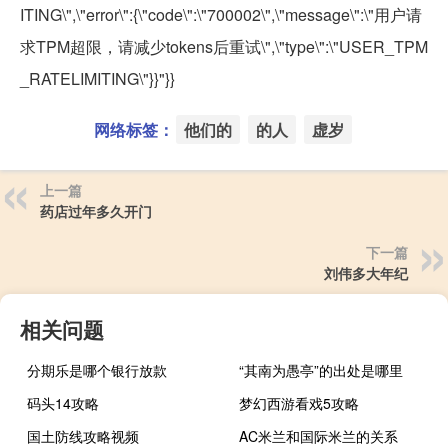
ITING\",\"error\":{\"code\":\"700002\",\"message\":\"用户请
求TPM超限，请减少tokens后重试\",\"type\":\"USER_TPM
_RATELIMITING\"}}"}}
网络标签：
他们的
的人
虚岁
上一篇
药店过年多久开门
下一篇
刘伟多大年纪
相关问题
分期乐是哪个银行放款
“其南为愚亭”的出处是哪里
码头14攻略
梦幻西游看戏5攻略
国土防线攻略视频
AC米兰和国际米兰的关系