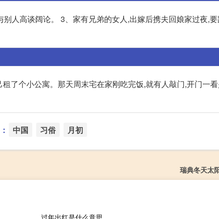
要与别人高谈阔论。 3、家有兄弟的女人,出嫁后携夫回娘家过夜,
己租了个小公寓。那天周末宅在家刚吃完饭,就有人敲门,开门一
：
中国
习俗
月初
瑞典冬天太
过年出红是什么意思