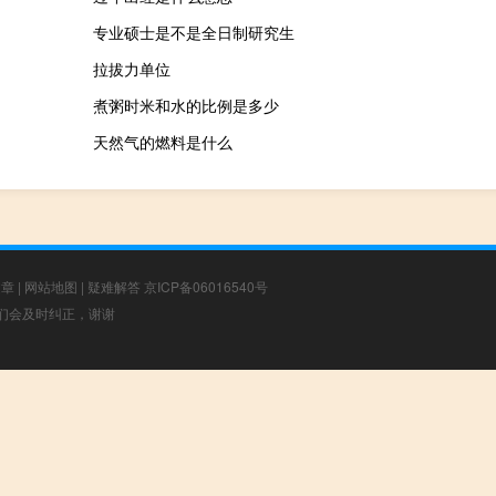
专业硕士是不是全日制研究生
拉拔力单位
煮粥时米和水的比例是多少
天然气的燃料是什么
文章
|
网站地图
|
疑难解答
京ICP备06016540号
，我们会及时纠正，谢谢