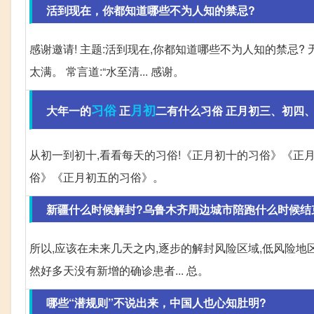
活到现在，你都知道哪些不为人知的禁忌?
感谢邀请! 主题:活到现在,你都知道哪些不为人知的禁忌?
太满。 常言道:“水至清... 感谢。
习俗
月初
大年一的
正
二有什么习俗 正月初三、初四、初
从初一到初十,看看每天的习俗!《正月初十的习俗》《正
俗》《正月初五的习俗》。
新疆什么时候解封?乌鲁木齐周边城市陪跑什么时候结
所以,应该在未来几天之内,逐步的解封风险区域,低风险地
然好多天没有新增的确诊患者... 总。
哪些“潜规则”不说出来，中国人也心知肚明?