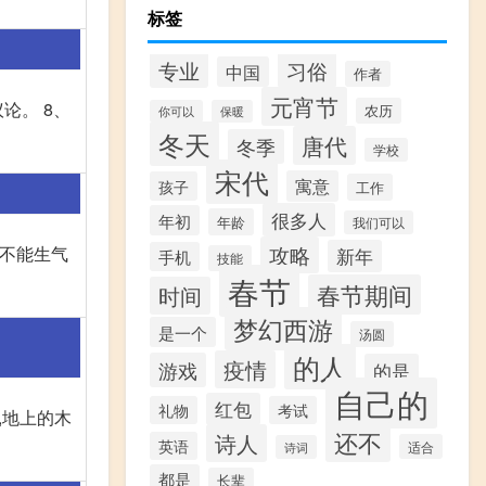
标签
专业
习俗
中国
作者
元宵节
论。 8、
农历
你可以
保暖
冬天
唐代
冬季
学校
宋代
寓意
孩子
工作
很多人
年初
年龄
我们可以
攻略
绝不能生气
新年
手机
技能
春节
春节期间
时间
梦幻西游
是一个
汤圆
的人
疫情
游戏
的是
自己的
红包
礼物
考试
,地上的木
还不
诗人
英语
适合
诗词
都是
长辈