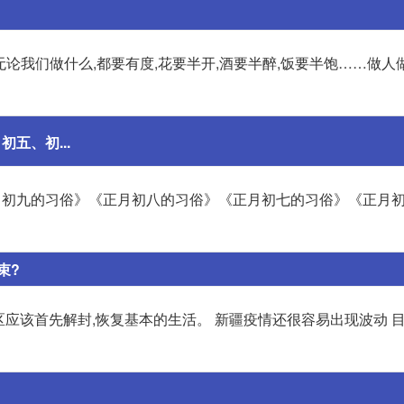
 无论我们做什么,都要有度,花要半开,酒要半醉,饭要半饱……做人
五、初...
月初九的习俗》《正月初八的习俗》《正月初七的习俗》《正月
束?
区应该首先解封,恢复基本的生活。 新疆疫情还很容易出现波动 