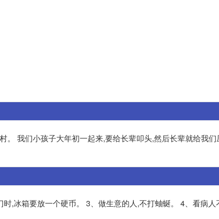
农村。 我们小孩子大年初一起来,要给长辈叩头,然后长辈就给我
门时,冰箱要放一个硬币。 3、做生意的人,不打蚰蜒。 4、看病人