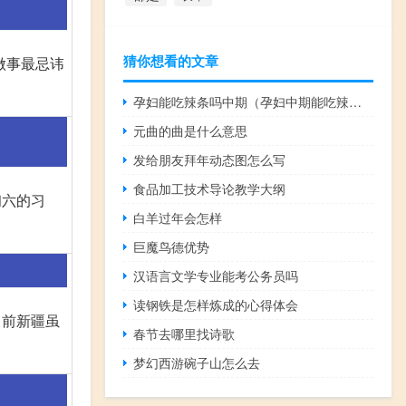
猜你想看的文章
做事最忌讳
孕妇能吃辣条吗中期（孕妇中期能吃辣条吗）
元曲的曲是什么意思
发给朋友拜年动态图怎么写
食品加工技术导论教学大纲
初六的习
白羊过年会怎样
巨魔鸟德优势
汉语言文学专业能考公务员吗
读钢铁是怎样炼成的心得体会
目前新疆虽
春节去哪里找诗歌
梦幻西游碗子山怎么去