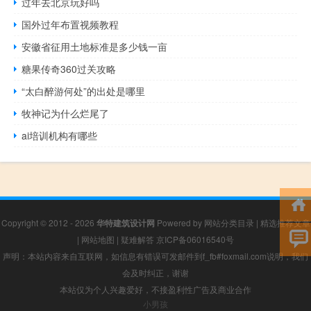
过年去北京玩好吗
国外过年布置视频教程
安徽省征用土地标准是多少钱一亩
糖果传奇360过关攻略
“太白醉游何处”的出处是哪里
牧神记为什么烂尾了
ai培训机构有哪些
Copyright © 2012 - 2026
华特建筑设计网
Powered by
网站分类目录
|
精选推荐文章
|
网站地图
|
疑难解答
京ICP备06016540号
声明：本站内容来自互联网，如信息有错误可发邮件到f_fb#foxmail.com说明，我们
会及时纠正，谢谢
本站仅为个人兴趣爱好，不接盈利性广告及商业合作
小男孩