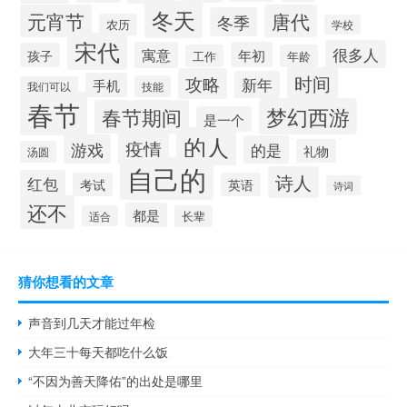
冬天
元宵节
唐代
冬季
农历
学校
宋代
很多人
寓意
年初
孩子
工作
年龄
时间
攻略
新年
手机
技能
我们可以
春节
梦幻西游
春节期间
是一个
的人
疫情
游戏
的是
礼物
汤圆
自己的
诗人
红包
考试
英语
诗词
还不
都是
适合
长辈
猜你想看的文章
声音到几天才能过年检
大年三十每天都吃什么饭
“不因为善天降佑”的出处是哪里