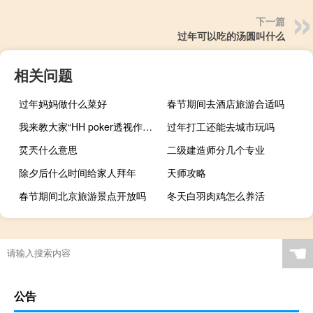
下一篇
过年可以吃的汤圆叫什么
相关问题
过年妈妈做什么菜好
春节期间去酒店旅游合适吗
我来教大家“HH poker透视作弊挂教程”原来真可以开挂
过年打工还能去城市玩吗
烎兲什么意思
二级建造师分几个专业
除夕后什么时间给家人拜年
天师攻略
春节期间北京旅游景点开放吗
冬天白羽肉鸡怎么养活
☚
公告