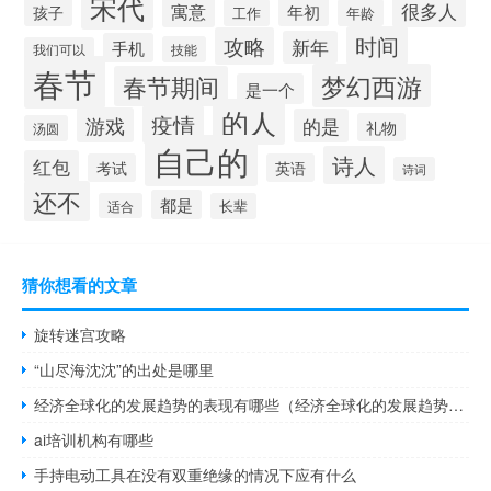
宋代
很多人
寓意
年初
孩子
工作
年龄
时间
攻略
新年
手机
技能
我们可以
春节
梦幻西游
春节期间
是一个
的人
疫情
游戏
的是
礼物
汤圆
自己的
诗人
红包
考试
英语
诗词
还不
都是
适合
长辈
猜你想看的文章
旋转迷宫攻略
“山尽海沈沈”的出处是哪里
经济全球化的发展趋势的表现有哪些（经济全球化的发展趋势的表现）
ai培训机构有哪些
手持电动工具在没有双重绝缘的情况下应有什么