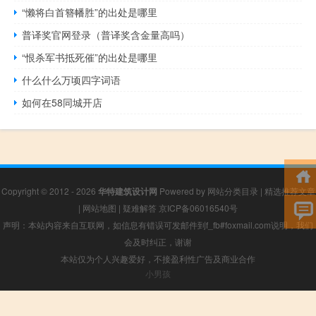
“懒将白首簪幡胜”的出处是哪里
普译奖官网登录（普译奖含金量高吗）
“恨杀军书抵死催”的出处是哪里
什么什么万顷四字词语
如何在58同城开店
Copyright © 2012 - 2026
华特建筑设计网
Powered by
网站分类目录
|
精选推荐文章
|
网站地图
|
疑难解答
京ICP备06016540号
声明：本站内容来自互联网，如信息有错误可发邮件到f_fb#foxmail.com说明，我们
会及时纠正，谢谢
本站仅为个人兴趣爱好，不接盈利性广告及商业合作
小男孩