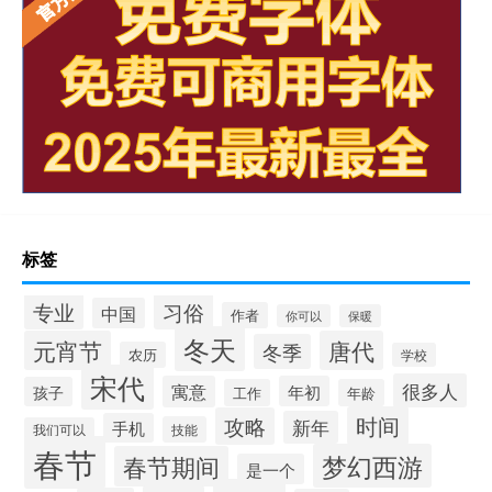
标签
专业
习俗
中国
作者
你可以
保暖
冬天
元宵节
唐代
冬季
农历
学校
宋代
很多人
寓意
年初
孩子
工作
年龄
时间
攻略
新年
手机
技能
我们可以
春节
梦幻西游
春节期间
是一个