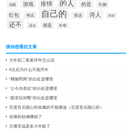
的人
疫情
游戏
的是
礼物
汤圆
自己的
诗人
红包
考试
英语
诗词
还不
都是
适合
长辈
猜你想看的文章
大年初二客家拜年怎么说
9点后为什么不能拜年
“螭魅罔两”的出处是哪里
“公今亦牵此”的出处是哪里
“眼里拈却翳”的出处是哪里
百度音乐随心听收藏的不能播放（百度音乐随心听）
伎俩和技俩哪错了
主播宋温柔多大年龄了