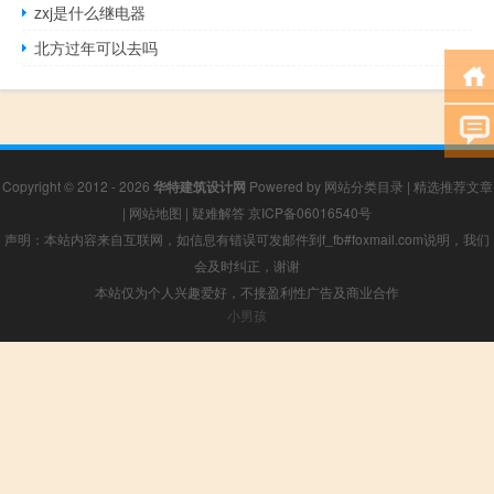
zxj是什么继电器
北方过年可以去吗
Copyright © 2012 - 2026
华特建筑设计网
Powered by
网站分类目录
|
精选推荐文章
|
网站地图
|
疑难解答
京ICP备06016540号
声明：本站内容来自互联网，如信息有错误可发邮件到f_fb#foxmail.com说明，我们
会及时纠正，谢谢
本站仅为个人兴趣爱好，不接盈利性广告及商业合作
小男孩