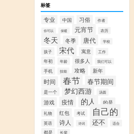
标签
专业
习俗
中国
作者
元宵节
农历
你可以
保暖
冬天
唐代
冬季
学校
宋代
寓意
孩子
工作
很多人
年初
年龄
我们可以
攻略
新年
手机
技能
春节
春节期间
时间
梦幻西游
是一个
汤圆
的人
疫情
游戏
的是
自己的
红包
礼物
考试
还不
诗人
英语
适合
诗词
都是
长辈