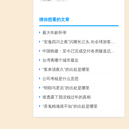
猜你想看的文章
最大年龄怀孕
“安逸四川之夜”闪耀长江头 向全球游客发出邀请 到底什么情况嘞
中国铁建：至今已完成交付各类隧道总里程超过2.6万公里
台湾离哪个城市最近
“客来清夜久”的出处是哪里
公司考核是什么意思
“明朝与君后”的出处是哪里
谁透露了我没钱过年的真相
“弄鬼精魂谁不知”的出处是哪里