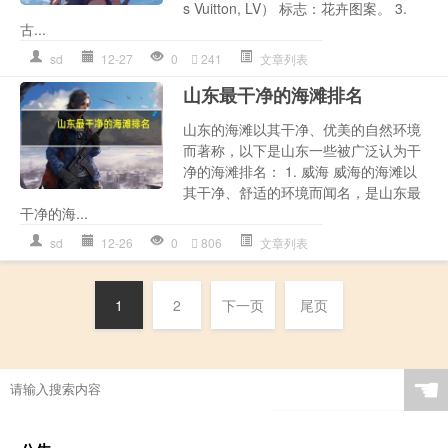
s Vuitton, LV） 标志：花卉图案。 3.
古...
sd
12-27
0
241
文章列表
山东最干净的海滩排名
山东的海滩以其干净、优美的自然环境
而著称，以下是山东一些被广泛认为干
净的海滩排名： 1. 威海 威海的海滩以
其干净、舒适的环境而闻名，是山东最
干净的海...
sd
12-26
0
806
文章列表
1
2
下一页
尾页
☚