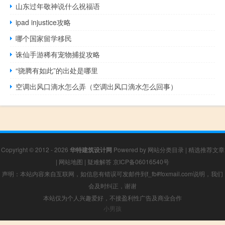
山东过年敬神说什么祝福语
ipad injustice攻略
哪个国家留学移民
诛仙手游稀有宠物捕捉攻略
“骁腾有如此”的出处是哪里
空调出风口滴水怎么弄（空调出风口滴水怎么回事）
Copyright © 2012 - 2026
华特建筑设计网
Powered by
网站分类目录
|
精选推荐文章
|
网站地图
|
疑难解答
京ICP备06016540号
声明：本站内容来自互联网，如信息有错误可发邮件到f_fb#foxmail.com说明，我们
会及时纠正，谢谢
本站仅为个人兴趣爱好，不接盈利性广告及商业合作
小男孩