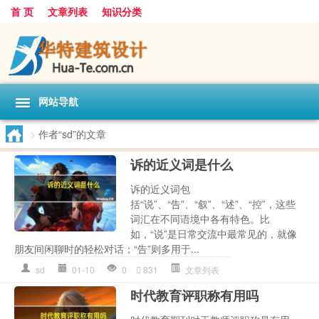
首 页
文章列表
知识分类
网站导航
>
作者“sd”的文章
诉的近义词是什么
诉的近义词包
括“说”、“告”、“叙”、“述”、“控”，这些
词汇在不同语境中各有特色。比
如，“说”是日常交流中最常见的，就像
朋友间闲聊时的轻松对话；“告”则多用于...
sd
01-10
0
831
文章列表
时代教育评职称有用吗