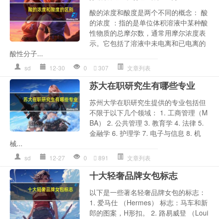
酸的浓度和酸度是两个不同的概念： 酸
的浓度 ：指的是单位体积溶液中某种酸
性物质的总摩尔数，通常用摩尔浓度表
示。它包括了溶液中未电离和已电离的
酸性分子...
sd
12-30
0
307
文章列表
苏大在职研究生有哪些专业
苏州大学在职研究生提供的专业包括但
不限于以下几个领域： 1. 工商管理（M
BA） 2. 公共管理 3. 教育学 4. 法律 5.
金融学 6. 护理学 7. 电子与信息 8. 机
械...
sd
12-27
0
891
文章列表
十大轻奢品牌女包标志
以下是一些著名轻奢品牌女包的标志：
1. 爱马仕 （Hermes） 标志：马车和新
郎的图案，H形扣。 2. 路易威登 （Loui