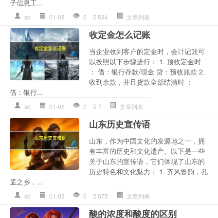
子信息工...
sd
01-08
0
534
文章列表
收定金怎么记账
当企业收到客户的定金时，会计记账可
以按照以下步骤进行： 1. 预收定金时
： 借：银行存款/现金 贷：预收账款 2.
收到余款，并且货款全部结清时 ：
借：银行...
sd
01-06
0
7
文章列表
山东历史宣传语
山东，作为中国文化的发源地之一，拥
有丰富的历史和文化遗产。以下是一些
关于山东的宣传语，它们体现了山东的
历史特色和文化魅力： 1. 齐风鲁韵，孔
孟之乡，...
sd
01-03
0
675
文章列表
酸的浓度和酸度的区别