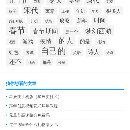
冬季
农历
学校
宋代
很多人
寓意
年初
孩子
工作
年龄
时间
攻略
新年
手机
技能
我们可以
春节
梦幻西游
春节期间
是一个
的人
疫情
游戏
的是
礼物
汤圆
自己的
诗人
红包
考试
英语
诗词
还不
都是
适合
长辈
猜你想看的文章
星辰变手机版（星辰变社区）
拜年创意视频花式拜年教程
元旦节高速路会免费吗
过年送家长什么礼物给女儿