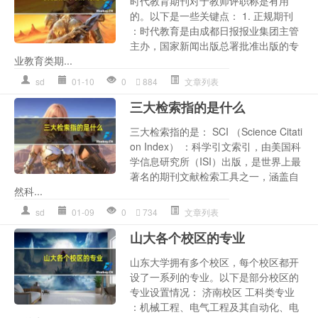
时代教育期刊对于教师评职称是有用
的。以下是一些关键点： 1. 正规期刊
：时代教育是由成都日报报业集团主管
主办，国家新闻出版总署批准出版的专
业教育类期...
sd
01-10
0
884
文章列表
三大检索指的是什么
三大检索指的是： SCI （Science Citati
on Index） ：科学引文索引，由美国科
学信息研究所（ISI）出版，是世界上最
著名的期刊文献检索工具之一，涵盖自
然科...
sd
01-09
0
734
文章列表
山大各个校区的专业
山东大学拥有多个校区，每个校区都开
设了一系列的专业。以下是部分校区的
专业设置情况： 济南校区 工科类专业
：机械工程、电气工程及其自动化、电