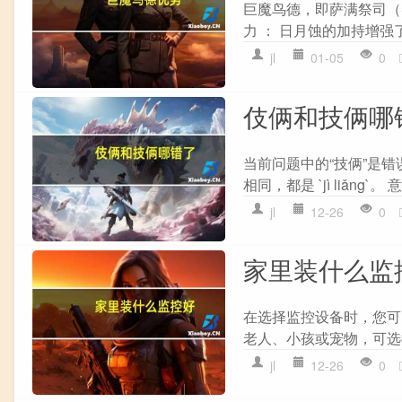
巨魔鸟德，即萨满祭司（S
力 ： 日月蚀的加持增强了
jl
01-05
0
伎俩和技俩哪
当前问题中的“技俩”是错
相同，都是 `jì liǎng`
jl
12-26
0
家里装什么监
在选择监控设备时，您可以
老人、小孩或宠物，可选
jl
12-26
0