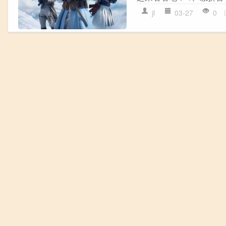
jl
03-27
0