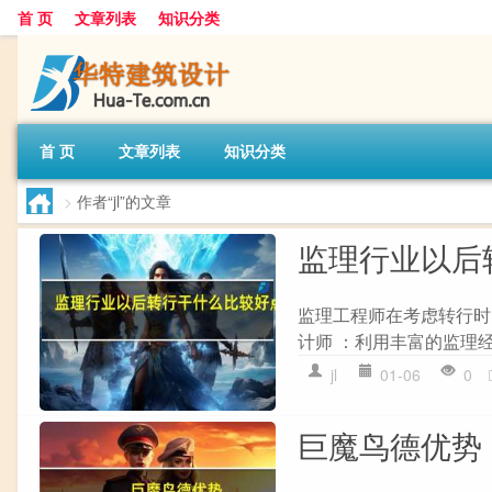
首 页
文章列表
知识分类
首 页
文章列表
知识分类
>
作者“jl”的文章
监理行业以后
监理工程师在考虑转行时
计师 ：利用丰富的监理经
jl
01-06
0
巨魔鸟德优势