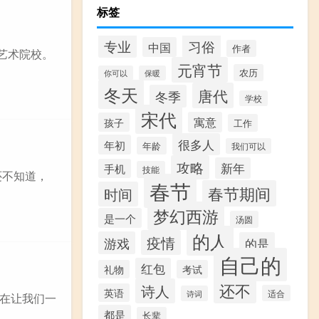
标签
专业
习俗
中国
作者
等艺术院校。
元宵节
农历
你可以
保暖
冬天
唐代
冬季
学校
宋代
寓意
孩子
工作
很多人
年初
年龄
我们可以
攻略
新年
手机
技能
还不知道，
春节
春节期间
时间
梦幻西游
是一个
汤圆
的人
疫情
游戏
的是
自己的
红包
礼物
考试
还不
诗人
英语
适合
诗词
在让我们一
都是
长辈