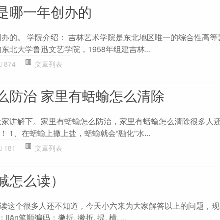
是哪一年创办的
年创办的。 学院介绍： 吉林艺术学院是东北地区唯一的综合性高
东北大学鲁迅文艺学院，1958年组建吉林...
874
文章列表
么防治 家里有蛞蝓怎么清除
为大家讲解下。家里有蛞蝓怎么防治，家里有蛞蝓怎么清除很多人
 1、在蛞蝓上撒上盐，蛞蝓就会“融化”水...
181
文章列表
缄怎么读）
读这个很多人还不知道，今天小六来为大家解答以上的问题，现
ān笔顺编码：撇折, 撇折, 提, 横, ...