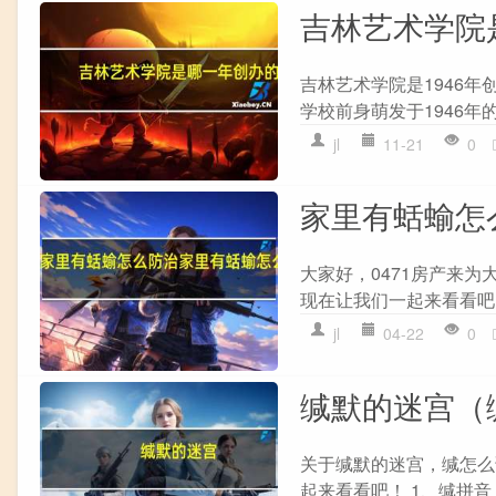
吉林艺术学院
吉林艺术学院是1946
学校前身萌发于1946年的
jl
11-21
0
家里有蛞蝓怎
大家好，0471房产来
现在让我们一起来看看吧！
jl
04-22
0
缄默的迷宫（
关于缄默的迷宫，缄怎么
起来看看吧！ 1、缄拼音：ji