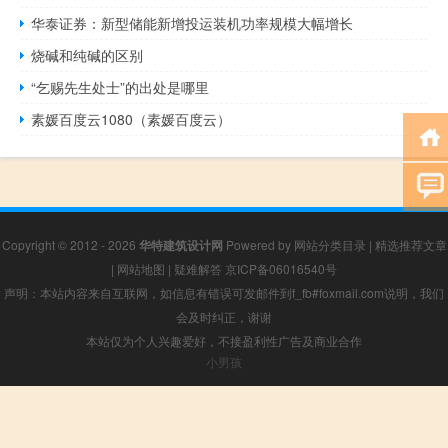
华泰证券：新型储能新增投运装机功率规模大幅增长
烧碱和纯碱的区别
“乞赐先生处士”的出处是哪里
素媛百度云1080（素媛百度云）
Copyright © 2012 - 2026
华特建筑设计网
Powered by
网站分类目录
|
精选推荐文章
|
网站地图
|
疑难解答
京ICP备06016540号
声明：本站内容来自互联网，如信息有错误可发邮件到f_fb#foxmail.com说明，我们
会及时纠正，谢谢
本站仅为个人兴趣爱好，不接盈利性广告及商业合作
小男孩