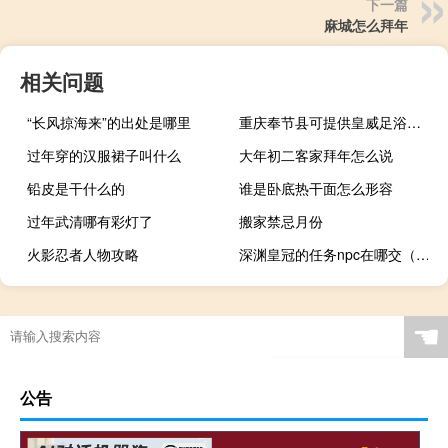
下一篇
麻城怎么拜年
相关问题
“长风掠海来”的出处是哪里
重庆奉节县可提供皇威足浴盆维修服务地址在哪
过年穿的汉服裙子叫什么
大年初二客家拜年怎么说
铅皮是干什么的
谁是卧底热干面怎么形容
过年武清哪有彩灯了
搬家禁忌月份
火影忍者人物攻略
深渊皇冠的任务npc在哪交（深渊皇冠的任务npc在哪）
☚
公告