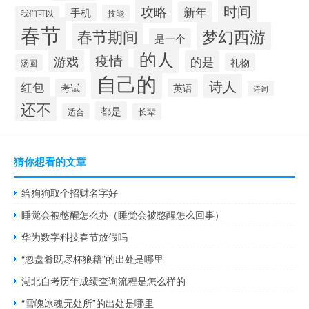
时间
攻略
新年
手机
技能
我们可以
春节
梦幻西游
春节期间
是一个
的人
疫情
游戏
的是
礼物
汤圆
自己的
诗人
红包
考试
英语
诗词
还不
都是
适合
长辈
猜你想看的文章
给狗狗取个招财名字好
睡觉会被憋醒怎么办（睡觉会被憋醒怎么回事）
华为数字科技春节放假吗
“忽盘肴既尽杯狼籍”的出处是哪里
湖北自考历年成绩查询流程是怎么样的
“雪魄冰魂无处所”的出处是哪里