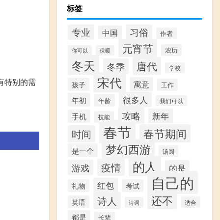
标签
专业
习俗
中国
作者
元宵节
农历
你可以
保暖
冬天
唐代
冬季
学校
宋代
有特别的需
寓意
孩子
工作
很多人
年初
年龄
我们可以
攻略
新年
手机
技能
春节
春节期间
时间
梦幻西游
是一个
汤圆
的人
疫情
游戏
的是
自己的
红包
礼物
考试
还不
诗人
英语
适合
诗词
都是
长辈