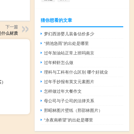
猜你想看的文章
下一篇
d是什么材质
梦幻西游婴儿装备估价多少
“捎池急雨”的出处是哪里
过年加油站正常上班吗南京
过年鲜虾怎么做
理科与工科有什么区别 哪个好就业
过年手抄报有英文元素图片
买）
怎样做过年大餐作文
母公司与子公司的法律关系
邢昭林图片壁纸（邢邵林图片）
“永夜南桥望”的出处是哪里