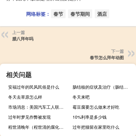
网络标签：
春节
春节期间
酒店
上一篇
腊八拜年吗
下一篇
春节怎么拜年动图
相关问题
安福过年的民风民俗是什么
肠结核的症状及治疗（肠结核的症状）
冬天去草原怎么样
冬天来吧
市场消息：美国汽车工人联合会（UAW）宣布了“罢工抗议”策略这是福特汽车公司通用汽车公司和斯特兰提斯公司历史性的第一次罢工UAW表示随着时间的推移罢工将扩大到更多的设施并将根据需要宣布
霉豆腐要怎么做来才好吃
过年时梦见作弊被发现
10%利率是多少钱
程世清晚年（程世清的腐化生活）
过年把猫留在家里吃什么