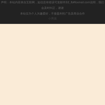
声明：本站内容来自互联网，如信息有错误可发邮件到f_fb#foxmail.com说明，我们
会及时纠正，谢谢
本站仅为个人兴趣爱好，不接盈利性广告及商业合作
小男孩