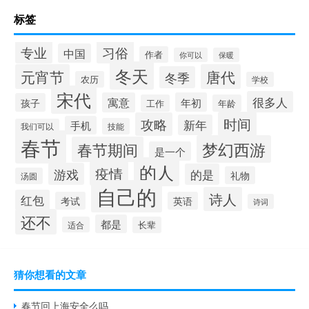
标签
专业
习俗
中国
作者
你可以
保暖
冬天
元宵节
唐代
冬季
农历
学校
宋代
很多人
寓意
年初
孩子
工作
年龄
时间
攻略
新年
手机
技能
我们可以
春节
梦幻西游
春节期间
是一个
的人
疫情
游戏
的是
礼物
汤圆
自己的
诗人
红包
考试
英语
诗词
还不
都是
适合
长辈
猜你想看的文章
春节回上海安全么吗