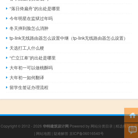
“落日倚扁舟”的出处是哪里
今年明星在监狱过年吗
冬天摔到脸怎么消肿
tp-link无线路由器怎么设置中继（tp-link无线路由器怎么设置）
天选打工人什么梗
“伫立江皋”的出处是哪里
大年初一可以做桃酥吗
大年初一如何翻译
留学生签证办理流程
Copyright © 2012 - 2026
华特建筑设计网
Powered by
网站分类目录
|
精选推荐文章
|
网站地图
|
疑难解答
京ICP备06016540号