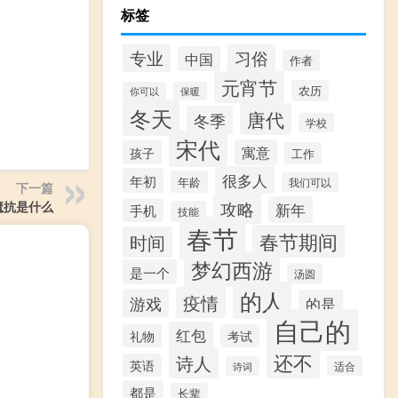
标签
专业
习俗
中国
作者
元宵节
农历
你可以
保暖
冬天
唐代
冬季
学校
宋代
寓意
孩子
工作
很多人
年初
年龄
我们可以
下一篇
攻略
魔抗是什么
新年
手机
技能
春节
春节期间
时间
梦幻西游
是一个
汤圆
的人
疫情
游戏
的是
自己的
红包
礼物
考试
还不
诗人
英语
适合
诗词
都是
长辈