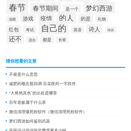
春节
梦幻西游
春节期间
是一个
的人
疫情
游戏
的是
礼物
汤圆
自己的
诗人
红包
考试
英语
诗词
还不
都是
适合
长辈
猜你想看的文章
不俊是什么意思
减肥药概念股回调 百花医药一字跌停
“大将艳其色”的出处是哪里
百年老枞属于什么茶
微信清理僵死粉软件（微信清理死粉软件）
梦幻西游如何鉴别武器
平面设计培训班学费需要多少钱