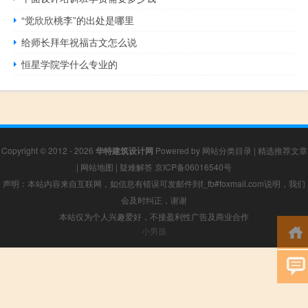
“觉欣欣桃李”的出处是哪里
给师长拜年祝福古文怎么说
恒星学院学什么专业的
Copyright © 2012 - 2026
华特建筑设计网
Powered by
网站分类目录
|
精选推荐文章
|
网站地图
|
疑难解答
京ICP备06016540号
声明：本站内容来自互联网，如信息有错误可发邮件到f_fb#foxmail.com说明，我们
会及时纠正，谢谢
本站仅为个人兴趣爱好，不接盈利性广告及商业合作
小男孩