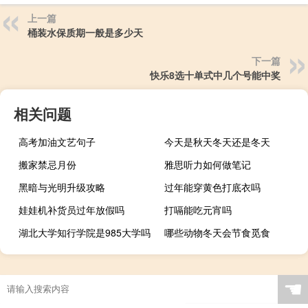
上一篇
桶装水保质期一般是多少天
下一篇
快乐8选十单式中几个号能中奖
相关问题
高考加油文艺句子
今天是秋天冬天还是冬天
搬家禁忌月份
雅思听力如何做笔记
黑暗与光明升级攻略
过年能穿黄色打底衣吗
娃娃机补货员过年放假吗
打嗝能吃元宵吗
湖北大学知行学院是985大学吗
哪些动物冬天会节食觅食
☚