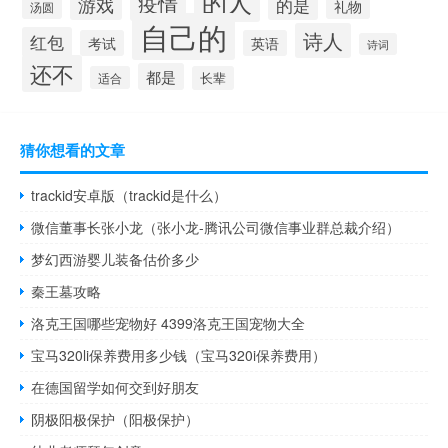
的人
疫情
游戏
的是
礼物
汤圆
自己的
诗人
红包
考试
英语
诗词
还不
都是
适合
长辈
猜你想看的文章
trackid安卓版（trackid是什么）
微信董事长张小龙（张小龙-腾讯公司微信事业群总裁介绍）
梦幻西游婴儿装备估价多少
秦王墓攻略
洛克王国哪些宠物好 4399洛克王国宠物大全
宝马320li保养费用多少钱（宝马320i保养费用）
在德国留学如何交到好朋友
阴极阳极保护（阳极保护）