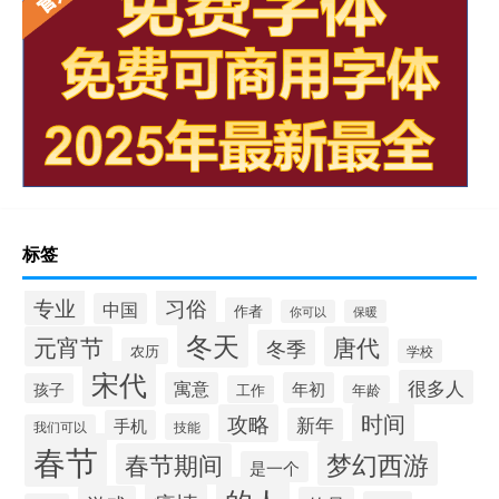
标签
专业
习俗
中国
作者
你可以
保暖
冬天
元宵节
唐代
冬季
农历
学校
宋代
很多人
寓意
年初
孩子
工作
年龄
时间
攻略
新年
手机
技能
我们可以
春节
梦幻西游
春节期间
是一个