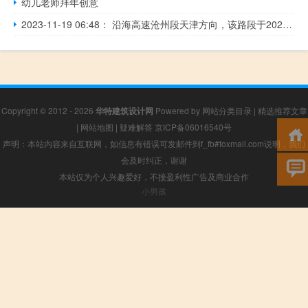
幼儿老师拜年创意
2023-11-19 06:48： 沿海高速沧州段天津方向，该路段于2023年11月19日06时43分,海丰站附近K302处发生交通事故，海丰站天津方向实行交通管制，禁止所有车辆上道。目前事故现场因救援，造成拥堵约500米。 ​​​
Copyright © 2012 - 2026
华特建筑设计网
Powered by
网站分类目录
|
精选推荐文章
|
网站地图
|
疑难解答
京ICP备06016540号
声明：本站内容来自互联网，如信息有错误可发邮件到f_fb#foxmail.com说明，我们
会及时纠正，谢谢
本站仅为个人兴趣爱好，不接盈利性广告及商业合作
小男孩