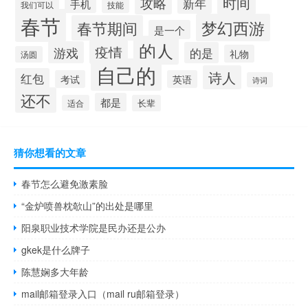
时间
攻略
新年
手机
技能
我们可以
春节
梦幻西游
春节期间
是一个
的人
疫情
游戏
的是
礼物
汤圆
自己的
诗人
红包
考试
英语
诗词
还不
都是
适合
长辈
猜你想看的文章
春节怎么避免激素脸
“金炉喷兽枕欹山”的出处是哪里
阳泉职业技术学院是民办还是公办
gkek是什么牌子
陈慧娴多大年龄
mail邮箱登录入口（mail ru邮箱登录）