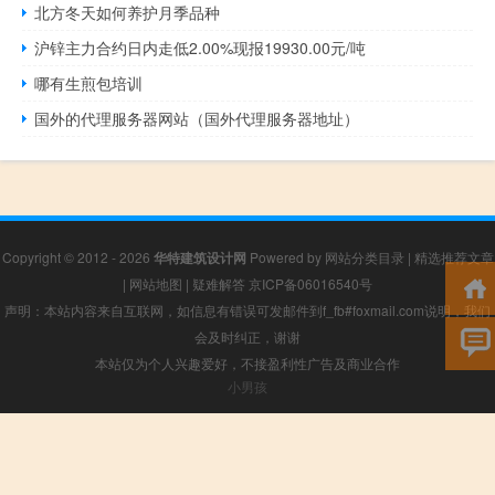
北方冬天如何养护月季品种
沪锌主力合约日内走低2.00%现报19930.00元/吨
哪有生煎包培训
国外的代理服务器网站（国外代理服务器地址）
Copyright © 2012 - 2026
华特建筑设计网
Powered by
网站分类目录
|
精选推荐文章
|
网站地图
|
疑难解答
京ICP备06016540号
声明：本站内容来自互联网，如信息有错误可发邮件到f_fb#foxmail.com说明，我们
会及时纠正，谢谢
本站仅为个人兴趣爱好，不接盈利性广告及商业合作
小男孩