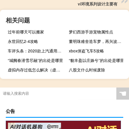
vi环境系列设计主要有
相关问题
过年前哪天可以搬家
梦幻西游手游宠物属性点
永世回忆2-4攻略
董明珠难舍造车梦，再兴波澜靠谱吗？
车评头条：2020款上汽通用凯迪拉克CT5新车商品性评价
xbox侠盗飞车5攻略
“城阙春潜雪尽融”的出处是哪里
“貌丰盈以庄姝兮”的出处是哪里
虚拟内存过低怎么解决（虚拟内存最小值太低怎么解决）
八股文什么时候废除
☚
公告