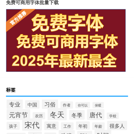
免费可商用字体批量下载
标签
专业
习俗
中国
作者
你可以
保暖
冬天
元宵节
唐代
冬季
农历
学校
宋代
很多人
寓意
年初
孩子
工作
年龄