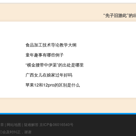
“先子旧游此”的
食品加工技术导论教学大纲
童年趣事有哪些例子
“横金腰带中伊渠”的出处是哪里
广西女儿在娘家过年好吗
苹果12和12pro的区别是什么
文章
|
网站地图
|
疑难解答
京ICP备06016540号
，我们会及时纠正，谢谢