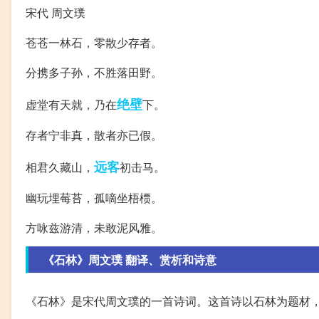
宋代 周文璞
苍苍一林石，零散少存者。
分携多子孙，不胜落田野。
绝壁
虚堂有天就，乃在
下。
存者宁非真，散者亦已假。
远客
相君久藏山，
初击马。
幽玩埋莓苔，孤嘀坐梧槚。
方咏兹游清，未敢泥风雅。
《石林》周文璞 翻译、赏析和诗意
《石林》是宋代周文璞的一首诗词。这首诗以石林为题材