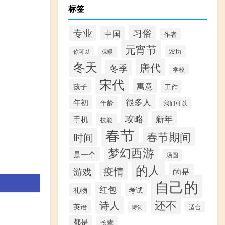
标签
专业
习俗
中国
作者
元宵节
农历
你可以
保暖
冬天
唐代
冬季
学校
宋代
寓意
孩子
工作
很多人
年初
年龄
我们可以
攻略
新年
手机
技能
春节
春节期间
时间
梦幻西游
是一个
汤圆
的人
疫情
游戏
的是
自己的
红包
礼物
考试
还不
诗人
英语
适合
诗词
都是
长辈