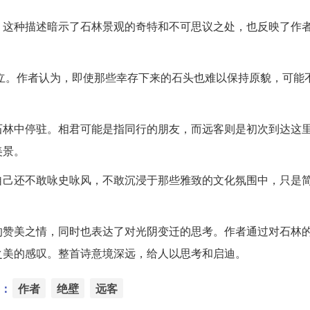
。这种描述暗示了石林景观的奇特和不可思议之处，也反映了作
的对立。作者认为，即使那些幸存下来的石头也难以保持原貌，可能
石林中停驻。相君可能是指同行的朋友，而远客则是初次到达这
美景。
自己还不敢咏史咏风，不敢沉浸于那些雅致的文化氛围中，只是
的赞美之情，同时也表达了对光阴变迁的思考。作者通过对石林
之美的感叹。整首诗意境深远，给人以思考和启迪。
：
作者
绝壁
远客