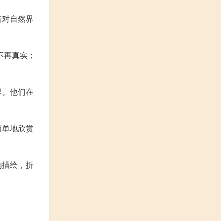
者对自然界
不再真实；
里。他们在
简单地欣赏
的描绘，折