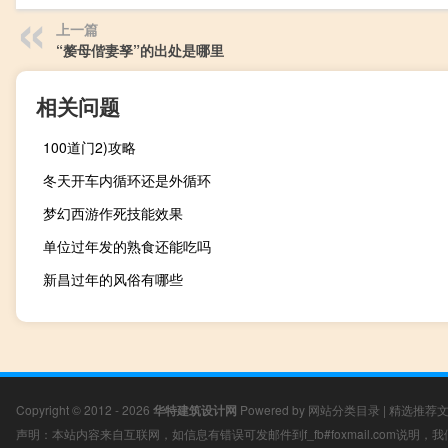
上一篇
“嫠母偕妻孥”的出处是哪里
相关问题
100道门2)攻略
冬天开车内循环还是外循环
梦幻西游作死技能效果
单位过年发的熟食还能吃吗
新昌过年的风俗有哪些
Copyright © 2012 - 2026
华特建筑设计网
Powered by
网站分类目录
|
精选推荐
声明：本站内容来自互联网，如信息有错误可发邮件到f_fb#foxmail.com说明