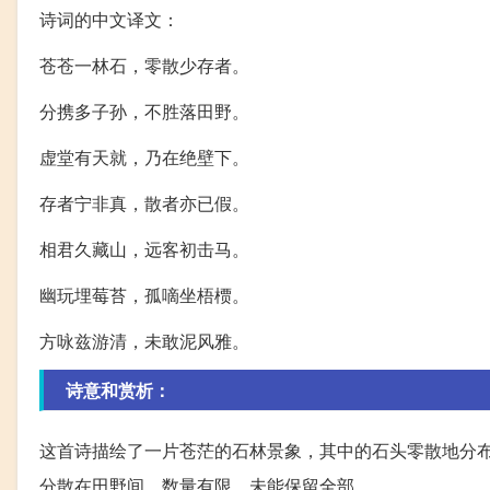
诗词的中文译文：
苍苍一林石，零散少存者。
分携多子孙，不胜落田野。
虚堂有天就，乃在绝壁下。
存者宁非真，散者亦已假。
相君久藏山，远客初击马。
幽玩埋莓苔，孤嘀坐梧槚。
方咏兹游清，未敢泥风雅。
诗意和赏析：
这首诗描绘了一片苍茫的石林景象，其中的石头零散地分
分散在田野间，数量有限，未能保留全部。