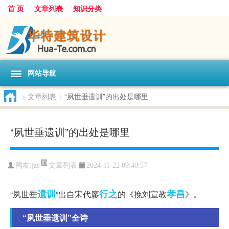
首 页
文章列表
知识分类
网站导航
>
文章列表
>
“夙世垂遗训”的出处是哪里
“夙世垂遗训”的出处是哪里
文章列表
网友:
jzs
2024-11-22 09:40:57
遗训
行之
孝昌
“夙世垂
”出自宋代廖
的《挽刘宣教
》。
“夙世垂遗训”全诗