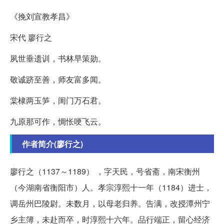
《挽刘宣教孝昌》
宋代 廖行之
夙世垂遗训，书林早策勋。
敬诚跻至善，师友富多闻。
棠棣两玉笋，闺门万石君。
九原那可作，惆怅哽飞云。
作者简介(廖行之)
廖行之（1137～1189） ，字天民，号省斋，南宋衡州
（今湖南省衡阳市）人。孝宗淳熙十一年（1184）进士，
调岳州巴陵尉。未数月，以母老归养。告满，改授潭州宁
乡主簿，未赴而卒，时淳熙十六年。品行端正，留心经济