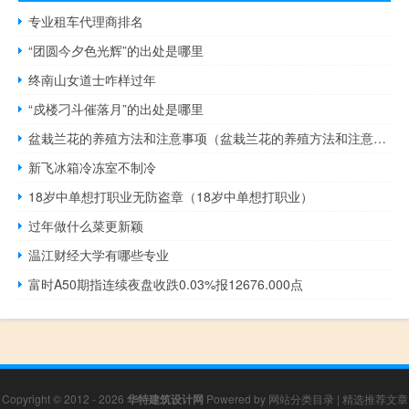
专业租车代理商排名
“团圆今夕色光辉”的出处是哪里
终南山女道士咋样过年
“戍楼刁斗催落月”的出处是哪里
盆栽兰花的养殖方法和注意事项（盆栽兰花的养殖方法和注意事项）
新飞冰箱冷冻室不制冷
18岁中单想打职业无防盗章（18岁中单想打职业）
过年做什么菜更新颖
温江财经大学有哪些专业
富时A50期指连续夜盘收跌0.03%报12676.000点
Copyright © 2012 - 2026
华特建筑设计网
Powered by
网站分类目录
|
精选推荐文章