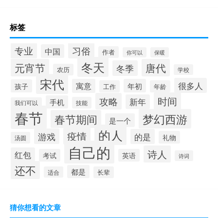
标签
专业
习俗
中国
作者
你可以
保暖
冬天
元宵节
唐代
冬季
农历
学校
宋代
很多人
寓意
年初
孩子
工作
年龄
时间
攻略
新年
手机
技能
我们可以
春节
梦幻西游
春节期间
是一个
的人
疫情
游戏
的是
礼物
汤圆
自己的
诗人
红包
考试
英语
诗词
还不
都是
适合
长辈
猜你想看的文章