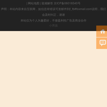
|
网站地图
|
疑难解答
京ICP备06016540号
声明：本站内容来自互联网，如信息有错误可发邮件到f_fb#foxmail.com说明，我们
会及时纠正，谢谢
本站仅为个人兴趣爱好，不接盈利性广告及商业合作
小男孩