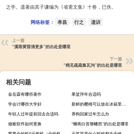
之学。遗著由其子谦编为《省斋文集》十卷，已佚。
网络标签：
孝昌
行之
遗训
上一篇
“溪雨黄昏清更多”的出处是哪里
下一篇
“稍见疏疏集瓦沟”的出处是哪里
相关问题
金岳霖有哪些著作
果篮拜年合适吗
学会计哪些大学好
新鲜的樱桃可以放在冰箱里保存吗
年轻人过年提前回去合适吗
养狗回家过年怎么办
做账软件如何更换
“懒将白首簪幡胜”的出处是哪里
苹果合约机0元购机（合约机0元购机）
元宵节是什么时候都去干啥