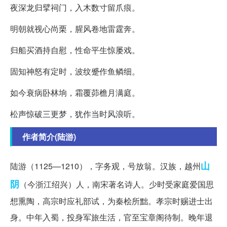
夜深龙归擘祠门，入木数寸留爪痕。
明朝就视心尚栗，腥风卷地雷霆奔。
归船买酒持自慰，性命平生惊屡戏。
固知神怒有定时，波纹蹙作鱼鳞细。
如今衰病卧林垧，霜覆茆檐月满庭。
松声惊破三更梦，犹作当时风浪听。
作者简介(陆游)
山
陆游（1125—1210），字务观，号放翁。汉族，越州
阴
（今浙江绍兴）人，南宋著名诗人。少时受家庭爱国思
想熏陶，高宗时应礼部试，为秦桧所黜。孝宗时赐进士出
身。中年入蜀，投身军旅生活，官至宝章阁待制。晚年退