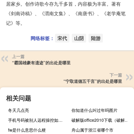
居家乡。创作诗歌今存九千多首，内容极为丰富。著有
《剑南诗稿》、《渭南文集》、《南唐书》、《老学庵笔
记》等。
网络标签：
宋代
山阴
陆游
上一篇
“霸国雄豪有遗迹”的出处是哪里
下一篇
“宁取道德五千言”的出处是哪里
相关问题
冬天几点亮
你知道什么叫过年吗图片
手机号码被别人远程操控如何解除
破解版office2010下载（破解版office2010）
fw是什么意思什么梗
舟山属于浙江省哪个市