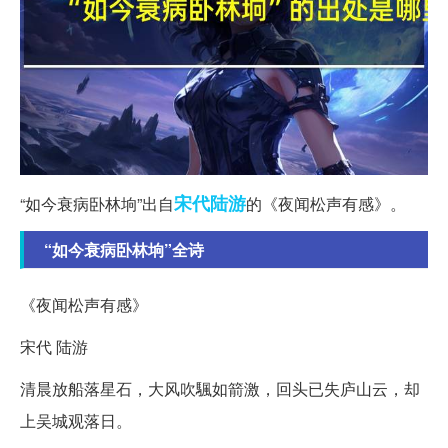
宋代
陆游
“如今衰病卧林垧”出自
的《夜闻松声有感》。
“如今衰病卧林垧”全诗
《夜闻松声有感》
宋代 陆游
清晨放船落星石，大风吹颿如箭激，回头已失庐山云，却
上吴城观落日。