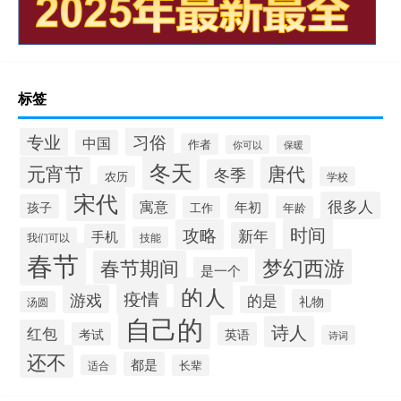
标签
专业
习俗
中国
作者
你可以
保暖
冬天
元宵节
唐代
冬季
农历
学校
宋代
很多人
寓意
年初
孩子
工作
年龄
时间
攻略
新年
手机
技能
我们可以
春节
梦幻西游
春节期间
是一个
的人
疫情
游戏
的是
礼物
汤圆
自己的
诗人
红包
考试
英语
诗词
还不
都是
适合
长辈