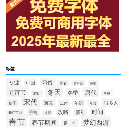
标签
专业
习俗
中国
作者
你可以
保暖
冬天
元宵节
唐代
冬季
农历
学校
宋代
很多人
寓意
年初
孩子
工作
年龄
时间
攻略
新年
手机
技能
我们可以
春节
梦幻西游
春节期间
是一个