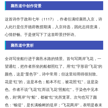
襄邑道中创作背景
这首诗作于政和七年（1117），作者任满经襄邑入京，诗
人此行是任开德府教授期满，入京待选，因此志得意满，
心情舒畅。于是便写下了这首即景抒怀诗。
襄邑道中赏析
全诗写坐船行进于襄邑水路的情景。首句写两岸飞花，一
望通红，把作者所坐的船都照红了。用“红”字形容“飞花”的
颜色，这是“显色字”，诗中常用；但这里却用得很别致。
花是“红”的，这是本色；船本不红，被花照“红”，这是染
色。作者不说“飞花”红而说飞花“照船红”，于染色中见本
色，则“两岸”与“船”，都被“红”光所笼罩。次句也写了颜
色：“榆堤”，是长满榆树的堤岸；“飞花两岸”，表明是春末