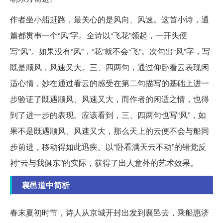
作者坐小船赶路，最关心的是风向、风速。这首小诗，通
篇都贯串一个“风”字。全诗以“飞花”领起，一开头便
写“风”。如果没有“风”，“花”就不会“飞”。次句出“风”字，写
既是顺风，风速又大。三、四两句，通过仰卧看云表现闲
适心情，妙在通过看云的感受在第二句描写的基础上进一
步验证了既遇顺风、风速又大，而作者的闲适之情，也得
到了进一步的表现。应该看到，三、四两句也写“风”，如
果不是既遇顺风、风速又大，那么天上的云便不会与船同
步前进，移动得如此迅疾。以“卧看满天云不动”的错觉反
衬“云与我俱东”的实际，获得了出人意外的艺术效果。
襄邑道中简析
春末夏初时节，诗人从京城开封出发到襄邑去，乘船惠济