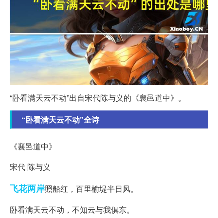
“卧看满天云不动”出自宋代陈与义的《襄邑道中》。
“卧看满天云不动”全诗
《襄邑道中》
宋代 陈与义
飞花
两岸
照船红，百里榆堤半日风。
卧看满天云不动，不知云与我俱东。