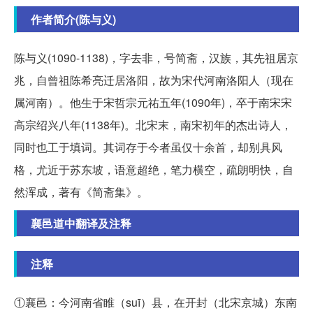
作者简介(陈与义)
陈与义(1090-1138)，字去非，号简斋，汉族，其先祖居京
兆，自曾祖陈希亮迁居洛阳，故为宋代河南洛阳人（现在
属河南）。他生于宋哲宗元祐五年(1090年)，卒于南宋宋
高宗绍兴八年(1138年)。北宋末，南宋初年的杰出诗人，
同时也工于填词。其词存于今者虽仅十余首，却别具风
格，尤近于苏东坡，语意超绝，笔力横空，疏朗明快，自
然浑成，著有《简斋集》。
襄邑道中翻译及注释
注释
①襄邑：今河南省睢（suī）县，在开封（北宋京城）东南