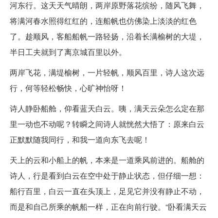
河东行。这天天气晴朗，两岸原野落花缤纷，随风飞舞，
将满河春水照得红红的，连船帆也仿佛染上淡淡的红色
了。趁顺风，客船船帆一路轻扬，沿着长满榆树的大堤，
半日工夫就到了离京城百里以外。
两岸飞花，满堤榆树，一片轻帆，顺风百里，诗人这次远
行，何等轻松畅快，心旷神怡呀！
诗人静卧船舱，仰看蓝天白云。咦，满天云朵怎么定在那
里一动也不动呢？转瞬之间诗人就恍然大悟了：原来白云
正默默随我同行，和我一道向东飞去呢！
天上的云和小船上的帆，本来是一道乘风前进的。船舱的
诗人，行是看到白云在空中处于静止状态，但仔细一想：
船行百里，白云一直在头顶上，足见它并没有静止不动，
而是和自己所乘的帆船一样，正在向前行驶。“卧看满天云