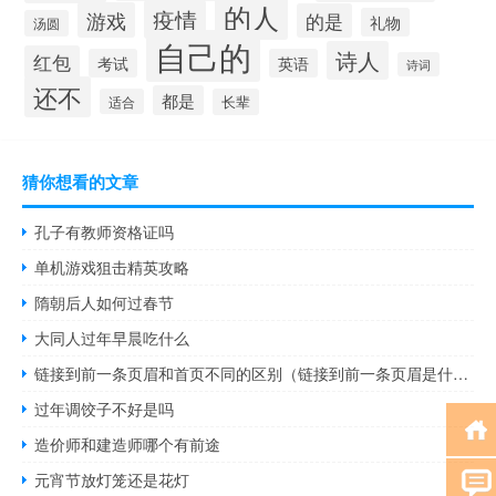
的人
疫情
游戏
的是
礼物
汤圆
自己的
诗人
红包
考试
英语
诗词
还不
都是
适合
长辈
猜你想看的文章
孔子有教师资格证吗
单机游戏狙击精英攻略
隋朝后人如何过春节
大同人过年早晨吃什么
链接到前一条页眉和首页不同的区别（链接到前一条页眉是什么意思）
过年调饺子不好是吗
造价师和建造师哪个有前途
元宵节放灯笼还是花灯