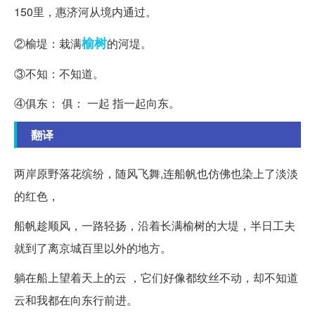
150里，惠济河从境内通过。
榆树
②榆堤：栽满
的河堤。
③不知：不知道。
④俱东： 俱： 一起 指一起向东。
翻译
两岸原野落花缤纷，随风飞舞,连船帆也仿佛也染上了淡淡
的红色，
船帆趁顺风，一路轻扬，沿着长满榆树的大堤，半日工夫
就到了离京城百里以外的地方。
躺在船上望着天上的云 ，它们好像都纹丝不动，却不知道
云和我都在向东行前进。