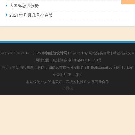
大国标怎么获得
2021年几月几号小春节
Copyright © 2012 - 2026
华特建筑设计网
Powered by
网站分类目录
|
精选推荐文章
|
网站地图
|
疑难解答
京ICP备06016540号
声明：本站内容来自互联网，如信息有错误可发邮件到f_fb#foxmail.com说明，我们
会及时纠正，谢谢
本站仅为个人兴趣爱好，不接盈利性广告及商业合作
小男孩