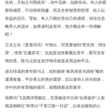
珐劝，天知云与我俱东”，动中见静，似静实动。诗人的观
察和感受，不但很有情趣，而且含有智慧和哲理，给人以
有益的启示。譬如，有人只顾欣赏自己的成绩，却往往忽
略旁人的进步，如果读到这首诗，他大概会有一些感触
吧？
王夫之在《姜斋诗话》中指出，写景要做到“景生情，情生
景”，情景“互藏其宅”。也就是说情要藏在景中，要写含有
情的景。陈与义的这首抒情诗就是采用这种手法。
进京待选的青年陈与义，此时颇有“春风得意马蹄疾”般的
潇洒俊逸，平步青云的美好愿望，足以使诗人诗兴勃发，
诗中的所有景物的描写，就围绕着这而展开。
前两句“飞花两岸照船红，百里榆堤半日风”化用崔护“人面
桃花相映红”和李白“千里江陵一日还”，以表达愉悦的心