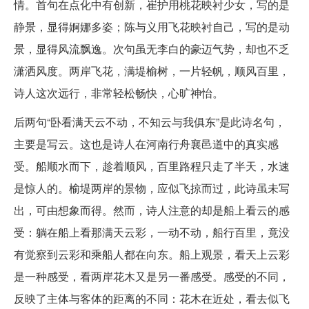
情。首句在点化中有创新，崔护用桃花映衬少女，写的是
静景，显得婀娜多姿；陈与义用飞花映衬自己，写的是动
景，显得风流飘逸。次句虽无李白的豪迈气势，却也不乏
潇洒风度。两岸飞花，满堤榆树，一片轻帆，顺风百里，
诗人这次远行，非常轻松畅快，心旷神怡。
后两句“卧看满天云不动，不知云与我俱东”是此诗名句，
主要是写云。这也是诗人在河南行舟襄邑道中的真实感
受。船顺水而下，趁着顺风，百里路程只走了半天，水速
是惊人的。榆堤两岸的景物，应似飞掠而过，此诗虽未写
出，可由想象而得。然而，诗人注意的却是船上看云的感
受：躺在船上看那满天云彩，一动不动，船行百里，竟没
有觉察到云彩和乘船人都在向东。船上观景，看天上云彩
是一种感受，看两岸花木又是另一番感受。感受的不同，
反映了主体与客体的距离的不同：花木在近处，看去似飞