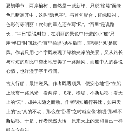
夏初季节，两岸榆树，自然是一派新绿。只说“榆堤”而绿
色已暗寓其中，这叫“隐色字”。与首句配合，红绿映衬，
色彩何等明丽！次句的重点还在写“风”。“百里”是说路
长，“半日”是说时短，在明丽的景色中行进的小“船”只
用“半日”时间就把“百里榆堤”抛在后面，表明那“风”是顺
风。作者只用七个字既表现了绿榆夹岸的美景，又从路长
与时短的对比中突出地赞美了一路顺风，而船中人的喜悦
心情，也洋溢于字里行间。
古人行船，最怕逆风。作者既遇顺风，便安心地“卧”在船
上欣赏一路风光：看两岸，飞花、榆堤，不断后移；看天
上的“云”，却并未随之而动。作者明知船行甚速，如果天
上的“云”真的不动，那么在“卧看”之时就应像“榆堤”那样不
断后移。于是，作者恍然大悟：原来天上的云和自己一样
朝东方前进。