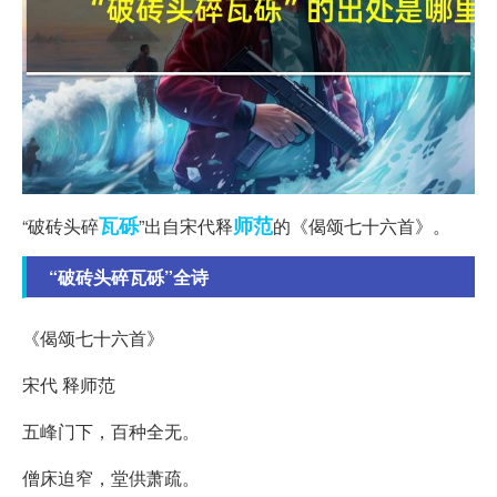
瓦砾
师范
“破砖头碎
”出自宋代释
的《偈颂七十六首》。
“破砖头碎瓦砾”全诗
《偈颂七十六首》
宋代 释师范
五峰门下，百种全无。
僧床迫窄，堂供萧疏。