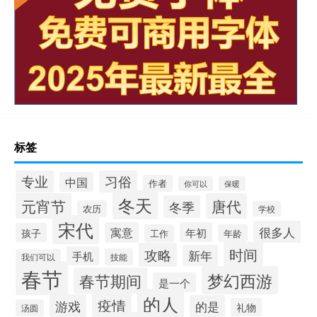
标签
专业
习俗
中国
作者
你可以
保暖
冬天
元宵节
唐代
冬季
农历
学校
宋代
很多人
寓意
年初
孩子
工作
年龄
时间
攻略
新年
手机
技能
我们可以
春节
梦幻西游
春节期间
是一个
的人
疫情
游戏
的是
礼物
汤圆