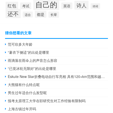
自己的
诗人
红包
考试
英语
诗词
还不
都是
适合
长辈
猜你想看的文章
范可欣多大年龄
“褰衣下侧迳”的出处是哪里
雨滴落在雨伞上的声音怎么形容
“已觉冰轮无限好”的出处是哪里
Eskute New Star折叠电动自行车亮相 具有120+km范围和越野能力
大熊猫有什么特点呢
男生过年适合什么发型呢
报考太原理工大学在职研究生对工作经验有限制吗
上海古镇过年开吗