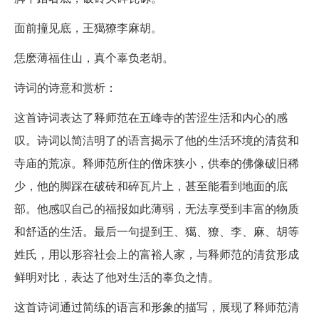
面前撞见底，王獦獠李麻胡。
恁麽薄福住山，真个辜负老胡。
诗词的诗意和赏析：
这首诗词表达了释师范在五峰寺的苦涩生活和内心的感
叹。诗词以简洁明了的语言揭示了他的生活环境的清贫和
寺庙的荒凉。释师范所住的僧床狭小，供奉的佛像破旧稀
少，他的脚踩在破砖和碎瓦片上，甚至能看到地面的底
部。他感叹自己的福报如此薄弱，无法享受到丰富的物质
和舒适的生活。最后一句提到王、獦、獠、李、麻、胡等
姓氏，用以形容社会上的富裕人家，与释师范的清贫形成
鲜明对比，表达了他对生活的辜负之情。
这首诗词通过简练的语言和形象的描写，展现了释师范清