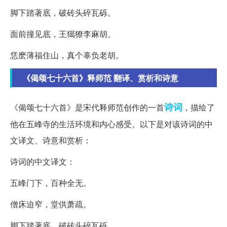
脚下踏著底，破砖头碎瓦砾。
面前撞见底，王獦獠李麻胡。
恁麽薄福住山，真个辜负老胡。
《偈颂七十六首》释师范 翻译、赏析和诗意
诗词
《偈颂七十六首》是宋代释师范创作的一首
，描绘了
他在五峰寺的生活环境和内心感受。以下是对该诗词的中
文译文、诗意和赏析：
诗词的中文译文：
五峰门下，百种全无。
僧床迫窄，堂供萧疏。
脚下踏著底，破砖头碎瓦砾。