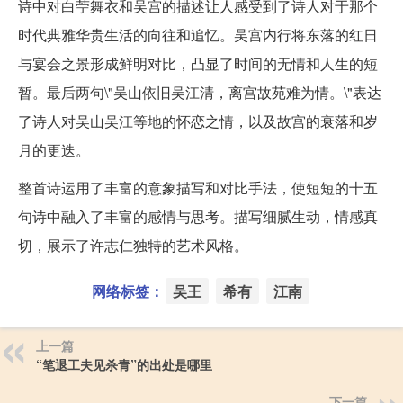
诗中对白苧舞衣和吴宫的描述让人感受到了诗人对于那个
时代典雅华贵生活的向往和追忆。吴宫内行将东落的红日
与宴会之景形成鲜明对比，凸显了时间的无情和人生的短
暂。最后两句\"吴山依旧吴江清，离宫故苑难为情。\"表达
了诗人对吴山吴江等地的怀恋之情，以及故宫的衰落和岁
月的更迭。
整首诗运用了丰富的意象描写和对比手法，使短短的十五
句诗中融入了丰富的感情与思考。描写细腻生动，情感真
切，展示了许志仁独特的艺术风格。
网络标签：
吴王
希有
江南
上一篇
“笔退工夫见杀青”的出处是哪里
下一篇