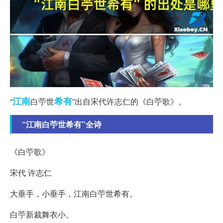
江南
希有
“
白苧世
”出自宋代许志仁的《白苧歌》。
“江南白苧世希有”全诗
《白苧歌》
宋代 许志仁
大垂手，小垂手，江南白苧世希有。
白苧新裁舞衣小。