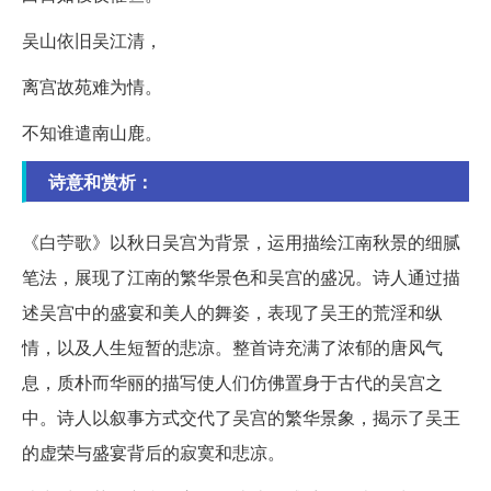
吴山依旧吴江清，
离宫故苑难为情。
不知谁遣南山鹿。
诗意和赏析：
《白苧歌》以秋日吴宫为背景，运用描绘江南秋景的细腻
笔法，展现了江南的繁华景色和吴宫的盛况。诗人通过描
述吴宫中的盛宴和美人的舞姿，表现了吴王的荒淫和纵
情，以及人生短暂的悲凉。整首诗充满了浓郁的唐风气
息，质朴而华丽的描写使人们仿佛置身于古代的吴宫之
中。诗人以叙事方式交代了吴宫的繁华景象，揭示了吴王
的虚荣与盛宴背后的寂寞和悲凉。