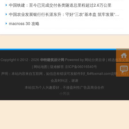
中国铁建：至今已完成交付各类隧道总里程超过2.6万公里
中国农业发展银行行长湛东升：守好“三农”基本盘 筑牢发展“压舱石”
macross 30 攻略
Copyright © 2012 - 2026
华特建筑设计网
Powered by
网站分类目录
|
精选推荐文章
|
网站地图
|
疑难解答
京ICP备06016540号
声明：本站内容来自互联网，如信息有错误可发邮件到f_fb#foxmail.com说明，我们
会及时纠正，谢谢
本站仅为个人兴趣爱好，不接盈利性广告及商业合作
小男孩