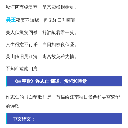
秋江四面绕吴宫，吴宫霜橘树树红。
吴王
夜宴不知晓，但见红日升曈曨。
美人低鬟复回袖，持酒献君君一笑。
人生得意不行乐，白日如梭夜催昼。
吴山依旧吴江清，离宫故苑难为情。
不知谁遣南山鹿，
《白苧歌》许志仁 翻译、赏析和诗意
许志仁的《白苧歌》是一首描绘江南秋日景色和吴宫繁华
的诗歌。
中文译文：