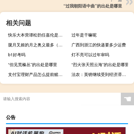
“过我朝阳语中曲”的出处是哪里
相关问题
快乐大本营谭松韵任嘉伦是哪一期（快乐大本营tara）
过年是干嘛呢
胧月叉姬的月之奥义最多（泷夜叉姬的月之奥义最多总计有多少种附加效果）
广西到浙江的快递要多少运费
b1好考吗
灯不亮可以过年审吗
“但见荒榛丛”的出处是哪里
“烈火张天照云海”的出处是哪里
支付宝理财产品怎么提前赎回（支付宝理财产品怎么申赎）
法农：英镑继续受到经济滞胀的威胁
☚
公告