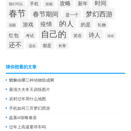
时间
攻略
新年
手机
技能
我们可以
春节
梦幻西游
春节期间
是一个
的人
疫情
游戏
的是
礼物
汤圆
自己的
诗人
红包
考试
英语
诗词
还不
都是
适合
长辈
猜你想看的文章
貔貅由哪三种动物组成啊
最强大夫冬天训练图片
农村过年用什么地图
手机如何三开梦幻西游
盗墓ol攻略秦皇
过年上高速要停车吗