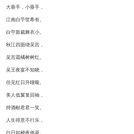
大垂手，小垂手，
江南白苧世希有。
白苧新裁舞衣小。
秋江四面绕吴宫，
吴宫霜橘树树红。
吴王夜宴不知晓，
但见红日升曈曨。
美人低鬟复回袖，
持酒献君君一笑。
人生得意不行乐，
白日如梭夜催昼。