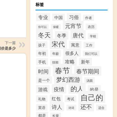
标签
专业
习俗
中国
作者
元宵节
农历
你可以
保暖
冬天
唐代
冬季
学校
宋代
下一篇
寓意
孩子
工作
股价是多少
很多人
年初
年龄
我们可以
攻略
新年
手机
技能
春节
春节期间
时间
梦幻西游
是一个
汤圆
的人
疫情
游戏
的是
自己的
红包
礼物
考试
还不
诗人
英语
适合
诗词
都是
长辈