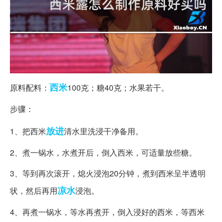
西米
原料配料：
100克；糖40克；水果若干。
步骤：
放进
1、把西米
清水里洗浸干净备用。
2、煮一锅水，水煮开后，倒入西米，可适量放些糖。
3、等到再次滚开，熄火浸泡20分钟，煮到西米呈半透明
凉水
状，然后再用
浸泡。
4、再煮一锅水，等水再煮开，倒入浸好的西米，等西米