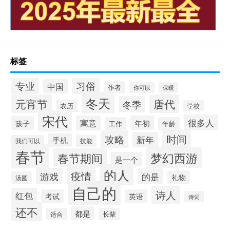
标签
专业
习俗
中国
作者
你可以
保暖
冬天
元宵节
唐代
冬季
农历
学校
宋代
很多人
寓意
年初
孩子
工作
年龄
时间
攻略
新年
手机
技能
我们可以
春节
梦幻西游
春节期间
是一个
的人
疫情
游戏
的是
礼物
汤圆
自己的
诗人
红包
考试
英语
诗词
还不
都是
适合
长辈