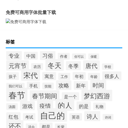
免费可商用字体批量下载
标签
专业
习俗
中国
作者
你可以
保暖
冬天
元宵节
唐代
冬季
农历
学校
宋代
很多人
寓意
年初
孩子
工作
年龄
时间
攻略
新年
手机
技能
我们可以
春节
梦幻西游
春节期间
是一个
的人
疫情
游戏
的是
礼物
汤圆
自己的
诗人
红包
考试
英语
诗词
还不
都是
适合
长辈