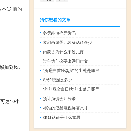
版本(之前的
猜你想看的文章
冬天能治疗牙齿吗
梦幻西游婴儿装备估价多少
内蒙古为什么不过元宵
过年为什么要出远门作文
到f/2.
“所嗟白首磻溪叟”的出处是哪里
2尺2腰围是多少
“的的珠帘白日映”的出处是哪里
预计负债会计分录
间可达10小
标准的液晶电视屏幕尺寸
cnas认证是什么意思