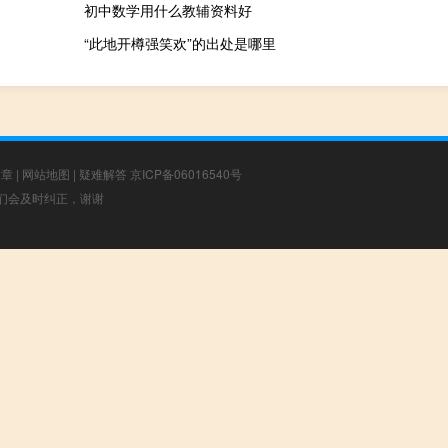
初中数学用什么教辅资料好
“此地开樽强笑欢”的出处是哪里
文章
|
网站地图
|
疑难解答
京ICP备06016540号
，我们会及时纠正，谢谢