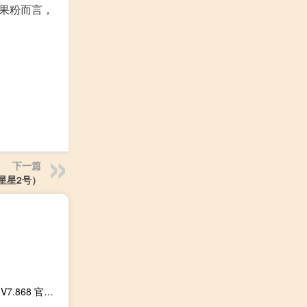
国果粉而言，
下一篇
星星2号）
方竹网吧计费系统 V7.868 官方旗舰版（方竹网吧计费系统 V7.868 官方旗舰版功能简介）