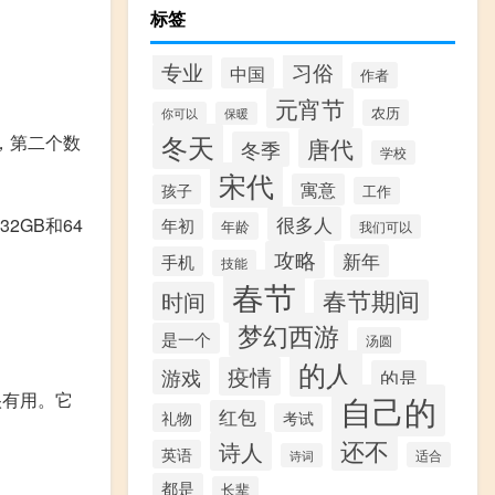
标签
专业
习俗
中国
作者
元宵节
农历
你可以
保暖
冬天
本，第二个数
唐代
冬季
学校
宋代
寓意
孩子
工作
很多人
年初
2GB和64
年龄
我们可以
攻略
新年
手机
技能
春节
春节期间
时间
梦幻西游
是一个
汤圆
的人
疫情
游戏
的是
很有用。它
自己的
红包
礼物
考试
还不
诗人
英语
适合
诗词
都是
长辈