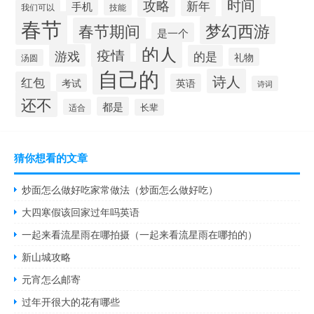
时间
攻略
新年
手机
技能
我们可以
春节
梦幻西游
春节期间
是一个
的人
疫情
游戏
的是
礼物
汤圆
自己的
诗人
红包
考试
英语
诗词
还不
都是
适合
长辈
猜你想看的文章
炒面怎么做好吃家常做法（炒面怎么做好吃）
大四寒假该回家过年吗英语
一起来看流星雨在哪拍摄（一起来看流星雨在哪拍的）
新山城攻略
元宵怎么邮寄
过年开很大的花有哪些