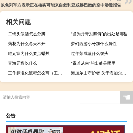
以色列军方表示正在核实可能来自叙利亚或黎巴嫩的空中渗透报告
相关问题
二锅头假酒怎么分辨
“岂为丹青别赋诗”的出处是哪里
菊花为什么冬天不开
梦幻西游小号加什么属性
吃元宵为什么要点蜡烛
过年荣成蒸什么馒头
青海元宵吃什么
“贵若从何”的出处是哪里
工作标准化流程怎么写（工作标准）
海加尔山守护者 关于海加尔山守护者的介绍
☚
公告