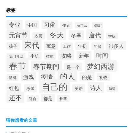
标签
专业
习俗
中国
作者
你可以
保暖
冬天
元宵节
唐代
冬季
农历
学校
宋代
很多人
寓意
年初
孩子
工作
年龄
时间
攻略
新年
手机
技能
我们可以
春节
梦幻西游
春节期间
是一个
的人
疫情
游戏
的是
礼物
汤圆
自己的
诗人
红包
考试
英语
诗词
还不
都是
适合
长辈
猜你想看的文章