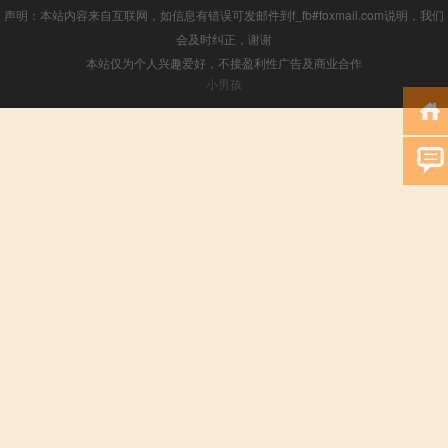
声明：本站内容来自互联网，如信息有错误可发邮件到f_fb#foxmail.com说明，我们
会及时纠正，谢谢
本站仅为个人兴趣爱好，不接盈利性广告及商业合作
小男孩