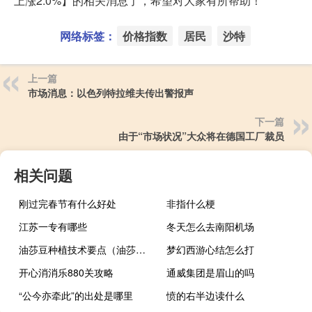
上涨2.0%】的相关消息了，希望对大家有所帮助！
网络标签：
价格指数
居民
沙特
上一篇
市场消息：以色列特拉维夫传出警报声
下一篇
由于“市场状况”大众将在德国工厂裁员
相关问题
刚过完春节有什么好处
非指什么梗
江苏一专有哪些
冬天怎么去南阳机场
油莎豆种植技术要点（油莎豆）
梦幻西游心结怎么打
开心消消乐880关攻略
通威集团是眉山的吗
“公今亦牵此”的出处是哪里
愤的右半边读什么