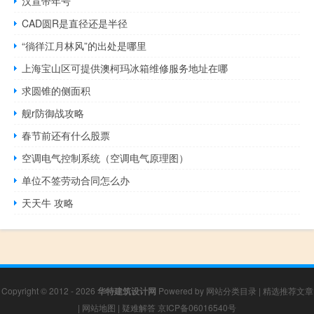
汉宣帝年号
CAD圆R是直径还是半径
“徜徉江月林风”的出处是哪里
上海宝山区可提供澳柯玛冰箱维修服务地址在哪
求圆锥的侧面积
舰r防御战攻略
春节前还有什么股票
空调电气控制系统（空调电气原理图）
单位不签劳动合同怎么办
天天牛 攻略
Copyright © 2012 - 2026
华特建筑设计网
Powered by
网站分类目录
|
精选推荐文章
|
网站地图
|
疑难解答
京ICP备06016540号