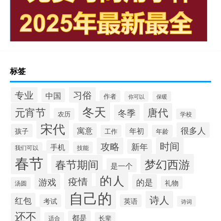
标签
专业
习俗
中国
作者
你可以
保暖
冬天
元宵节
唐代
冬季
农历
学校
宋代
很多人
寓意
年初
孩子
工作
年龄
时间
攻略
新年
手机
技能
我们可以
春节
梦幻西游
春节期间
是一个
的人
疫情
游戏
的是
礼物
汤圆
自己的
诗人
红包
考试
英语
诗词
还不
都是
适合
长辈