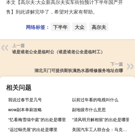
本文【高尔夫:大众新高尔夫实车街拍预计下半年国产开
售】到此讲解完毕了，希望对大家有帮助。
网络标签：
下半年
大众
高尔夫
上一篇
谁是谁老公全是临时公（谁是谁老公全是临时工）
下一篇
湖北天门可提供斯狄渢热水器维修服务地址在哪
相关问题
我说过春节是几号
以前过年看的电视叫什么
wow副本单刷攻略
副地级市什么意思
“忆看梅雪缟中庭”的出处是哪里
“清风明月解相留”的出处是哪里
“远过蜗壳屋”的出处是哪里
美国汽车工人联合会：马克卡车的工会成员开始罢工