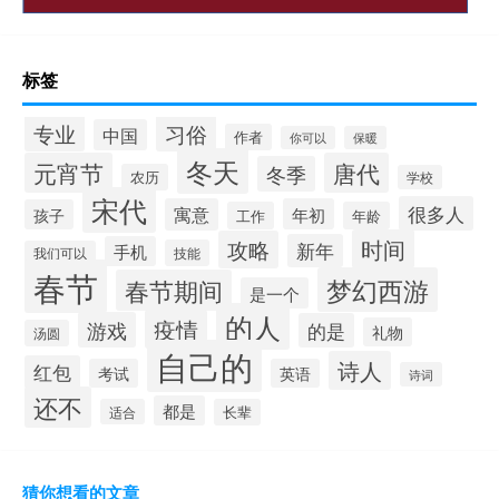
标签
专业
习俗
中国
作者
你可以
保暖
冬天
元宵节
唐代
冬季
农历
学校
宋代
很多人
寓意
年初
孩子
工作
年龄
时间
攻略
新年
手机
技能
我们可以
春节
梦幻西游
春节期间
是一个
的人
疫情
游戏
的是
礼物
汤圆
自己的
诗人
红包
考试
英语
诗词
还不
都是
适合
长辈
猜你想看的文章