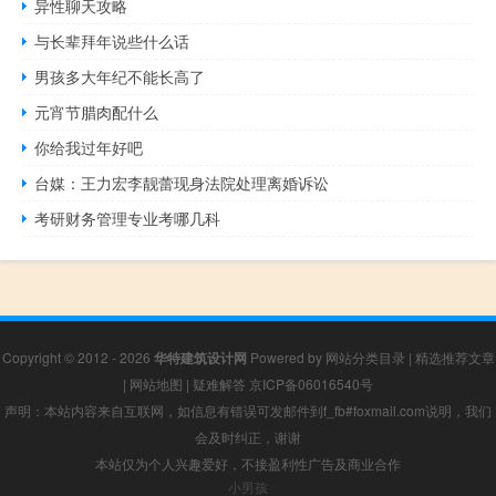
异性聊天攻略
与长辈拜年说些什么话
男孩多大年纪不能长高了
元宵节腊肉配什么
你给我过年好吧
台媒：王力宏李靓蕾现身法院处理离婚诉讼
考研财务管理专业考哪几科
Copyright © 2012 - 2026
华特建筑设计网
Powered by
网站分类目录
|
精选推荐文章
|
网站地图
|
疑难解答
京ICP备06016540号
声明：本站内容来自互联网，如信息有错误可发邮件到f_fb#foxmail.com说明，我们
会及时纠正，谢谢
本站仅为个人兴趣爱好，不接盈利性广告及商业合作
小男孩