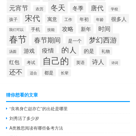
冬天
元宵节
唐代
冬季
农历
学校
宋代
很多人
寓意
年初
孩子
工作
年龄
时间
攻略
新年
手机
技能
我们可以
春节
梦幻西游
春节期间
是一个
的人
疫情
游戏
的是
礼物
汤圆
自己的
诗人
红包
考试
英语
诗词
还不
都是
适合
长辈
猜你想看的文章
“良将身亡赵亦亡”的出处是哪里
刘秀活了多少岁
A类雅思阅读有哪些备考方法