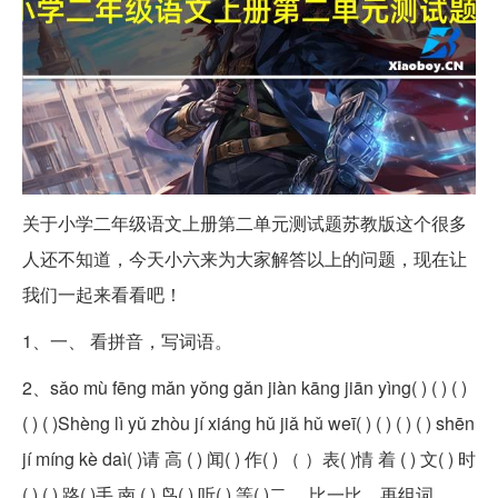
关于小学二年级语文上册第二单元测试题苏教版这个很多
人还不知道，今天小六来为大家解答以上的问题，现在让
我们一起来看看吧！
1、一、 看拼音，写词语。
2、sǎo mù fēng mǎn yǒng gǎn jiàn kāng jiān yìng( ) ( ) ( )
( ) ( )Shèng lì yǔ zhòu jí xiáng hǔ jiǎ hǔ weī( ) ( ) ( ) ( ) shēn
jí míng kè daì( )请 高 ( ) 闻( ) 作( ) （ ）表( )情 着 ( ) 文( ) 时
( ) ( ) 路( )手 南 ( ) 鸟( ) 听( ) 等( )二、 比一比，再组词。