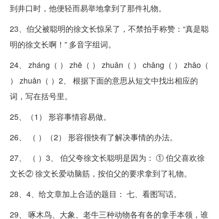
到井口时，他便轻而易举地拿到了那件礼物。
23、伯父被聪明的徐文长惊呆了，不禁拍手称赞：“真是聪
明的徐文长啊！” 多音字组词。
24、 zháng（ ） zhē（ ） zhuǎn（ ） chǎng（ ） zhǎo（
） zhuǎn（ ）2、 根据下面的意思从短文中找出相应的
词，写在括号里。
25、（1） 形容事情容易做。
26、 （ ）（2） 形容很快有了解决事情的办法。
27、 （ ）3、 伯父夸徐文长聪明是因为： ① 伯父喜欢徐
文长② 徐文长爱动脑筋，按伯父的要求拿到了礼物。
28、4、给文章加上合适的题目： 七、看图写话。
29、 啄木鸟、大象、老牛三种动物各有各的拿手本领，谁