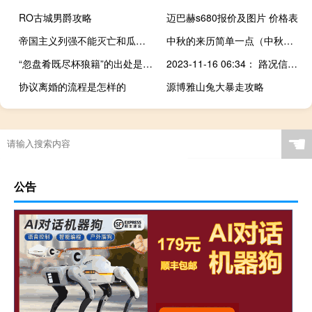
RO古城男爵攻略
迈巴赫s680报价及图片 价格表
帝国主义列强不能灭亡和瓜分中国的根本原因是什么
中秋的来历简单一点（中秋节的来历100字左右）
“忽盘肴既尽杯狼籍”的出处是哪里
2023-11-16 06:34： 路况信息：2023年11月16日4时25分，武深高速浏醴段沙市收费站附近以北K264处南往北因两车追尾实行交通管制，5时33分解除交通管制，行车道可缓行，至6时30分已恢复正常通行。Sa85Za ​​​
协议离婚的流程是怎样的
源博雅山兔大暴走攻略
☚
公告