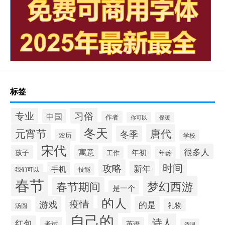
标签
专业
习俗
中国
作者
你可以
保暖
冬天
元宵节
唐代
冬季
农历
学校
宋代
很多人
寓意
年初
孩子
工作
年龄
时间
攻略
新年
手机
技能
我们可以
春节
梦幻西游
春节期间
是一个
的人
疫情
游戏
的是
礼物
汤圆
自己的
诗人
红包
考试
英语
诗词