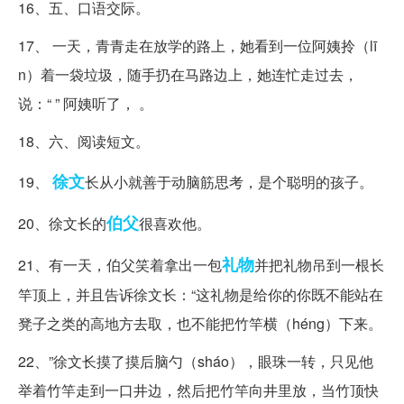
16、五、口语交际。
17、 一天，青青走在放学的路上，她看到一位阿姨拎（lī
n）着一袋垃圾，随手扔在马路边上，她连忙走过去，
说：“ ” 阿姨听了， 。
18、六、阅读短文。
徐文
19、
长从小就善于动脑筋思考，是个聪明的孩子。
伯父
20、徐文长的
很喜欢他。
礼物
21、有一天，伯父笑着拿出一包
并把礼物吊到一根长
竿顶上，并且告诉徐文长：“这礼物是给你的你既不能站在
凳子之类的高地方去取，也不能把竹竿横（héng）下来。
22、”徐文长摸了摸后脑勺（sháo），眼珠一转，只见他
举着竹竿走到一口井边，然后把竹竿向井里放，当竹顶快