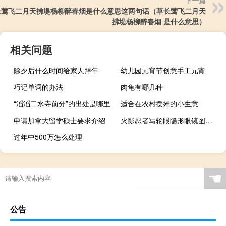
长莺飞二月天拂堤杨柳醉春烟是什么意思这两句话（草长莺飞二月天
拂堤杨柳醉春烟 是什么意思）
相关问题
除夕后什么时间给家人拜年
幼儿园元宵节创意手工元宵
巧记单词的办法
肉龟有哪几种
“滔滔二水寺前分”的出处是哪里
适合在农村摆摊的小生意
申请加拿大留学硕士要求介绍
火影忍者写轮眼隐形眼镜图片（火影忍者写轮眼隐形眼镜）
过年中500万怎么处理
☚
公告