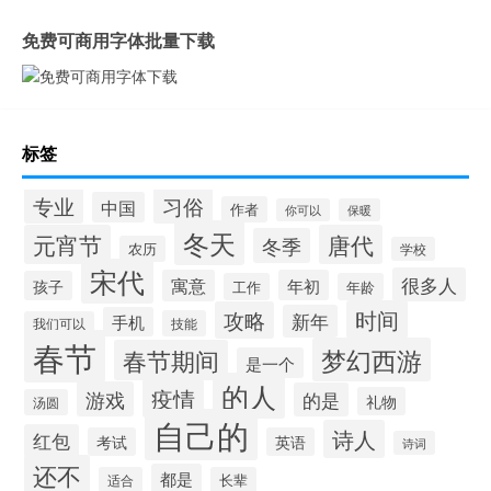
免费可商用字体批量下载
标签
专业
习俗
中国
作者
你可以
保暖
冬天
元宵节
唐代
冬季
农历
学校
宋代
很多人
寓意
年初
孩子
工作
年龄
时间
攻略
新年
手机
技能
我们可以
春节
梦幻西游
春节期间
是一个
的人
疫情
游戏
的是
礼物
汤圆
自己的
诗人
红包
考试
英语
诗词
还不
都是
适合
长辈