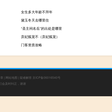
女生多大年龄不拜年
黛玉冬天去哪里住
“圣主祠名岳”的出处是哪里
弃妃狐宠不（弃妃狐宠）
门客资质攻略
文章
|
网站地图
|
疑难解答
京ICP备06016540号
，我们会及时纠正，谢谢