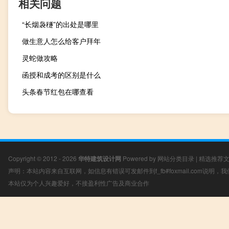
相关问题
“长烟袅穟”的出处是哪里
做生意人怎么给客户拜年
灵蛇做攻略
函授和成考的区别是什么
头条春节红包在哪查看
Copyright © 2012 - 2026
华特建筑设计网
Powered by
网站分类目录
|
精选推荐
声明：本站内容来自互联网，如信息有错误可发邮件到f_fb#foxmail.com说明
本站仅为个人兴趣爱好，不接盈利性广告及商业合作