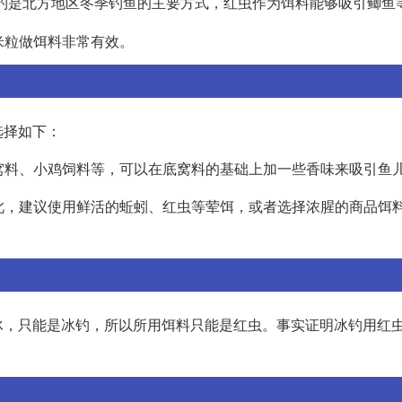
钓是北方地区冬季钓鱼的主要方式，红虫作为饵料能够吸引鲫鱼
米粒做饵料非常有效。
选择如下：
底窝料、小鸡饲料等，可以在底窝料的基础上加一些香味来吸引鱼
因此，建议使用鲜活的蚯蚓、红虫等荤饵，或者选择浓腥的商品饵
冰，只能是冰钓，所以所用饵料只能是红虫。事实证明冰钓用红