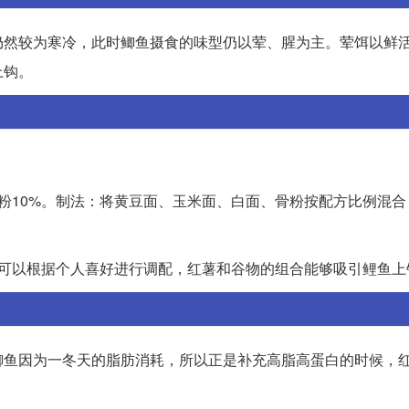
仍然较为寒冷，此时鲫鱼摄食的味型仍以荤、腥为主。荤饵以鲜
上钩。
，骨粉10%。制法：将黄豆面、玉米面、白面、骨粉按配方比例混
。可以根据个人喜好进行调配，红薯和谷物的组合能够吸引鲤鱼上
鲫鱼因为一冬天的脂肪消耗，所以正是补充高脂高蛋白的时候，