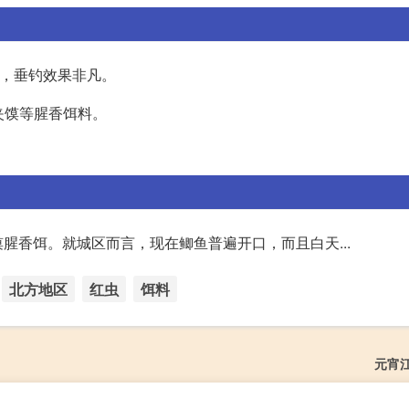
”，垂钓效果非凡。
夹馍等腥香饵料。
。
腥香饵。就城区而言，现在鲫鱼普遍开口，而且白天...
北方地区
红虫
饵料
元宵