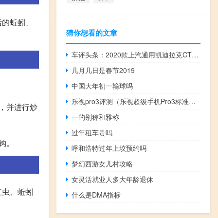
活的蚯蚓、
猜你想看的文章
车评头条：2020款上汽通用凯迪拉克CT5新车商品性评价
几月几日是春节2019
中国大年初一输球吗
乐视pro3评测（乐视超级手机Pro3标准版怎么样优点缺点点评）
合，并进行炒
一的别称和雅称
过年租车贵吗
钩。
呼和浩特过年上坟预约吗
梦幻西游女儿村攻略
女灵活就业人多大年龄退休
红虫、蚯蚓
什么是DMA指标