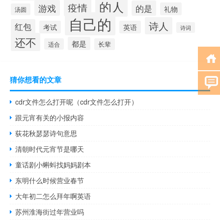
的人
疫情
游戏
的是
礼物
汤圆
自己的
诗人
红包
考试
英语
诗词
还不
都是
适合
长辈
猜你想看的文章
cdr文件怎么打开呢（cdr文件怎么打开）
跟元宵有关的小报内容
荻花秋瑟瑟诗句意思
清朝时代元宵节是哪天
童话剧小蝌蚪找妈妈剧本
东明什么时候营业春节
大年初二怎么拜年啊英语
苏州淮海街过年营业吗