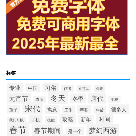
标签
专业
习俗
中国
作者
你可以
保暖
冬天
元宵节
唐代
冬季
农历
学校
宋代
很多人
寓意
年初
孩子
工作
年龄
时间
攻略
新年
手机
技能
我们可以
春节
梦幻西游
春节期间
是一个