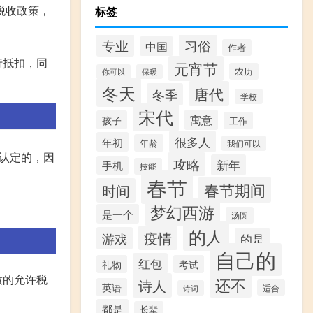
税收政策，
标签
专业
习俗
中国
作者
行抵扣，同
元宵节
农历
你可以
保暖
冬天
唐代
冬季
学校
宋代
寓意
孩子
工作
很多人
年初
年龄
我们可以
认定的，因
攻略
新年
手机
技能
春节
春节期间
时间
梦幻西游
是一个
汤圆
的人
疫情
游戏
的是
自己的
红包
礼物
考试
放的允许税
还不
诗人
英语
适合
诗词
都是
长辈