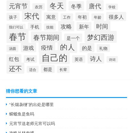
冬天
元宵节
唐代
冬季
农历
学校
宋代
很多人
寓意
年初
孩子
工作
年龄
时间
攻略
新年
手机
技能
我们可以
春节
梦幻西游
春节期间
是一个
的人
疫情
游戏
的是
礼物
汤圆
自己的
诗人
红包
考试
英语
诗词
还不
都是
适合
长辈
猜你想看的文章
“长烟袅穟”的出处是哪里
蝾螈鱼是鱼吗
元宵节送老师元宵可以吗
攻略丛林肉搏