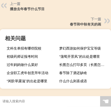
上一篇
播放去年春节什么节目
下一篇
春节和中秋有关的画
相关问题
文科生单招有哪些院校
梦幻西游如何保护宝宝等级
初级药师证报考时间
“蒲萄开景风”的出处是哪里
过年妈妈做什么菜好
长图怎么打印多页（长图怎么打印出来）
企业职工虎年创意拜年活动
春节除了酒还缺啥
“闲阶草露滋”的出处是哪里
什么什么则喜成语
☚