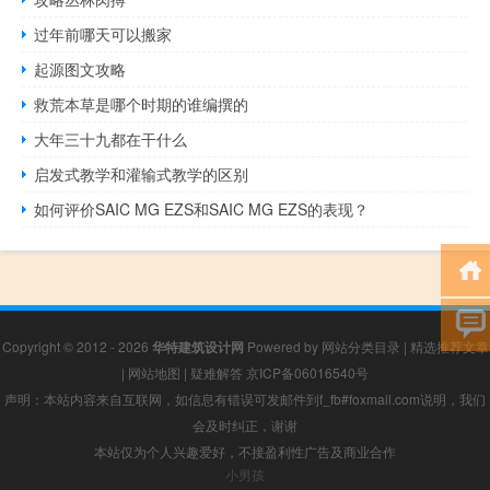
过年前哪天可以搬家
起源图文攻略
救荒本草是哪个时期的谁编撰的
大年三十九都在干什么
启发式教学和灌输式教学的区别
如何评价SAIC MG EZS和SAIC MG EZS的表现？
Copyright © 2012 - 2026
华特建筑设计网
Powered by
网站分类目录
|
精选推荐文章
|
网站地图
|
疑难解答
京ICP备06016540号
声明：本站内容来自互联网，如信息有错误可发邮件到f_fb#foxmail.com说明，我们
会及时纠正，谢谢
本站仅为个人兴趣爱好，不接盈利性广告及商业合作
小男孩