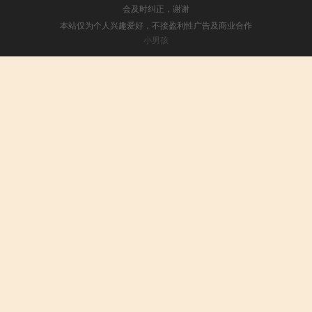
会及时纠正，谢谢
本站仅为个人兴趣爱好，不接盈利性广告及商业合作
小男孩