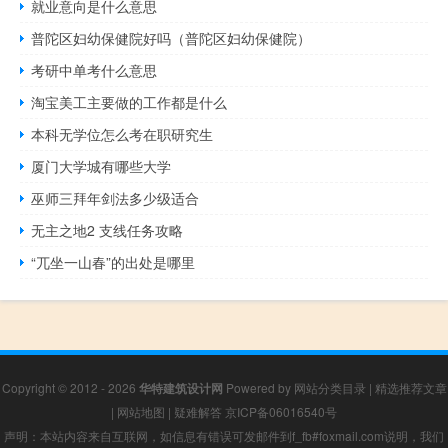
就业意向是什么意思
普陀区妇幼保健院好吗（普陀区妇幼保健院）
考研中单考什么意思
淘宝美工主要做的工作都是什么
本科无学位怎么考在职研究生
厦门大学城有哪些大学
巫师三拜年剑法多少级适合
无主之地2 支线任务攻略
“兀坐一山春”的出处是哪里
Copyright © 2012 - 2026
华特建筑设计网
Powered by
网站分类目录
|
精选推荐文章
|
网站地图
|
疑难解答
京ICP备06016540号
声明：本站内容来自互联网，如信息有错误可发邮件到f_fb#foxmail.com说明，我们