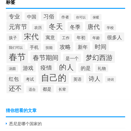
标签
专业
习俗
中国
作者
你可以
保暖
冬天
元宵节
唐代
冬季
农历
学校
宋代
很多人
寓意
年初
孩子
工作
年龄
时间
攻略
新年
手机
技能
我们可以
春节
梦幻西游
春节期间
是一个
的人
疫情
游戏
的是
礼物
汤圆
自己的
诗人
红包
考试
英语
诗词
还不
都是
适合
长辈
猜你想看的文章
悉尼是哪个国家的