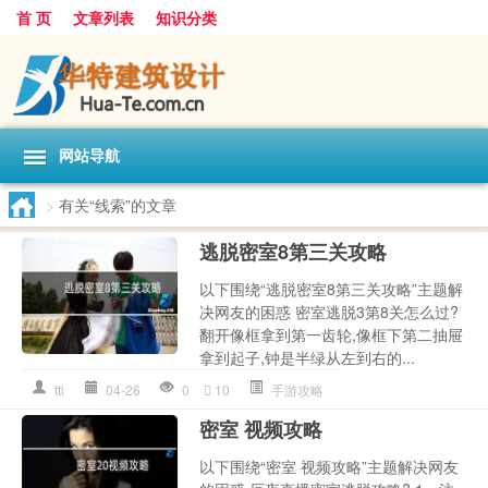
首 页
文章列表
知识分类
网站导航
>
有关“线索”的文章
逃脱密室8第三关攻略
以下围绕“逃脱密室8第三关攻略”主题解
决网友的困惑 密室逃脱3第8关怎么过?
翻开像框拿到第一齿轮,像框下第二抽屉
拿到起子,钟是半绿从左到右的...
ttl
04-26
0
10
手游攻略
密室 视频攻略
以下围绕“密室 视频攻略”主题解决网友