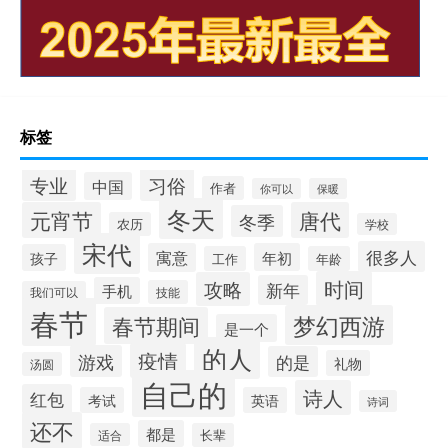
标签
专业
习俗
中国
作者
你可以
保暖
冬天
元宵节
唐代
冬季
农历
学校
宋代
很多人
寓意
年初
孩子
工作
年龄
时间
攻略
新年
手机
技能
我们可以
春节
梦幻西游
春节期间
是一个
的人
疫情
游戏
的是
礼物
汤圆
自己的
诗人
红包
考试
英语
诗词
还不
都是
适合
长辈