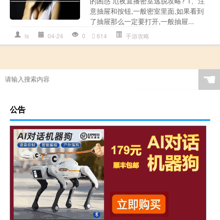
的困惑 厄夜直播密室逃脱攻略? 1、注
意抽屉和按钮,一般密室里面,如果看到
了抽屉那么一定要打开,一般抽屉...
ls
04-24
0
614
手游攻略
☚
公告