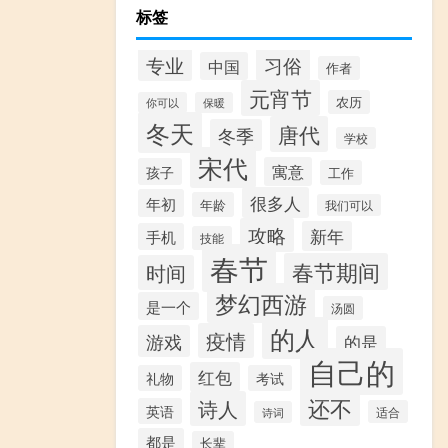
标签
专业
习俗
中国
作者
元宵节
农历
你可以
保暖
冬天
唐代
冬季
学校
宋代
寓意
孩子
工作
很多人
年初
年龄
我们可以
攻略
新年
手机
技能
春节
春节期间
时间
梦幻西游
是一个
汤圆
的人
疫情
游戏
的是
自己的
红包
礼物
考试
还不
诗人
英语
适合
诗词
都是
长辈