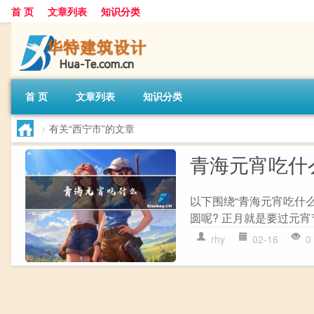
首 页
文章列表
知识分类
首 页
文章列表
知识分类
>
有关“西宁市”的文章
青海元宵吃什
以下围绕“青海元宵吃什
圆呢? 正月就是要过元宵
rhy
02-16
0