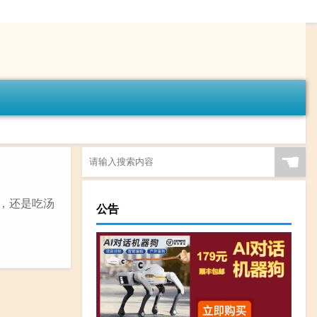
☚
呢，还是吃汤
公告