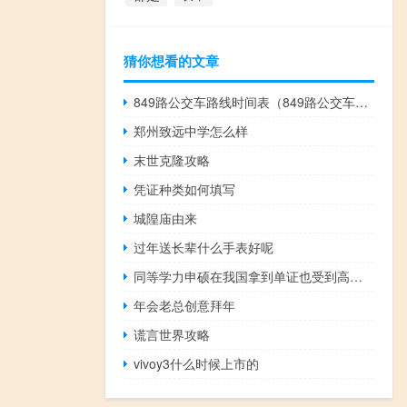
猜你想看的文章
849路公交车路线时间表（849路公交车路线）
郑州致远中学怎么样
末世克隆攻略
凭证种类如何填写
城隍庙由来
过年送长辈什么手表好呢
同等学力申硕在我国拿到单证也受到高度重视
年会老总创意拜年
谎言世界攻略
vivoy3什么时候上市的