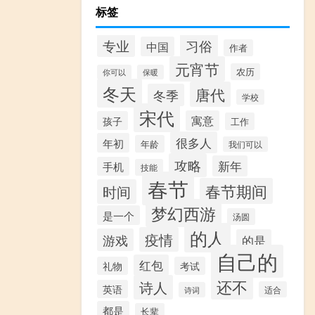
标签
专业
习俗
中国
作者
元宵节
农历
你可以
保暖
冬天
唐代
冬季
学校
宋代
寓意
孩子
工作
很多人
年初
年龄
我们可以
攻略
新年
手机
技能
春节
春节期间
时间
梦幻西游
是一个
汤圆
的人
疫情
游戏
的是
自己的
红包
礼物
考试
还不
诗人
英语
适合
诗词
都是
长辈