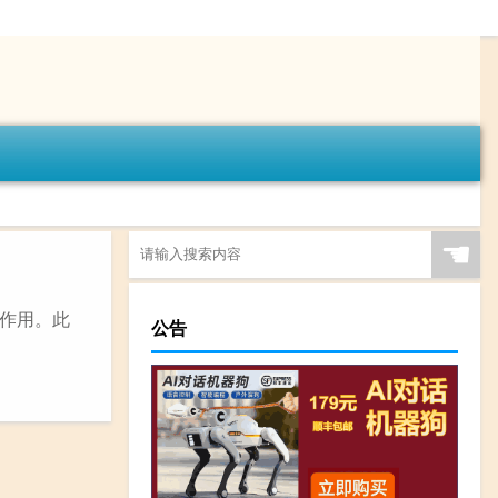
☚
的作用。此
公告