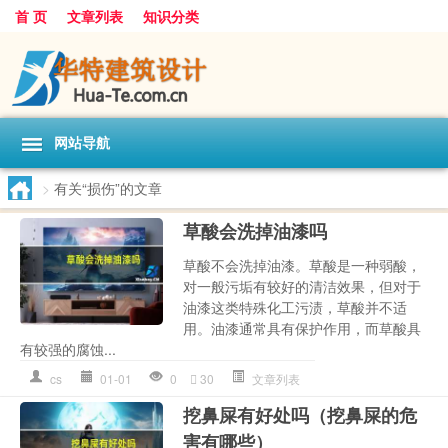
首 页
文章列表
知识分类
网站导航
>
有关“损伤”的文章
草酸会洗掉油漆吗
草酸不会洗掉油漆。草酸是一种弱酸，
对一般污垢有较好的清洁效果，但对于
油漆这类特殊化工污渍，草酸并不适
用。油漆通常具有保护作用，而草酸具
有较强的腐蚀...
cs
01-01
0
30
文章列表
挖鼻屎有好处吗（挖鼻屎的危
害有哪些）