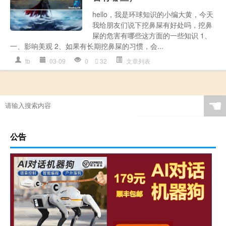
hello，我是环球知识的小编大黄，今天
我给朋友们说下挖鼻屎有好处吗，挖鼻
屎的危害有哪些这方面的一些知识 1、
一、影响美观 2、如果有长期挖鼻屎的习惯，会...
tb
03-09
0
32
文章列表
☚
公告