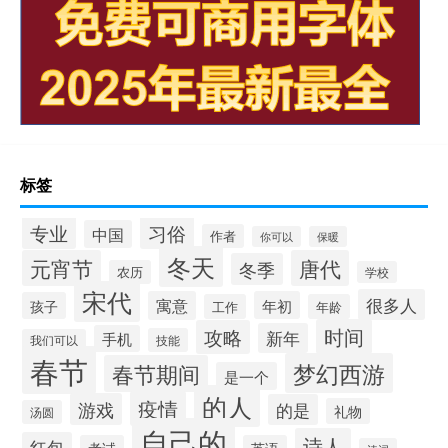
标签
专业
习俗
中国
作者
你可以
保暖
冬天
元宵节
唐代
冬季
农历
学校
宋代
很多人
寓意
年初
孩子
工作
年龄
时间
攻略
新年
手机
技能
我们可以
春节
梦幻西游
春节期间
是一个
的人
疫情
游戏
的是
礼物
汤圆
自己的
诗人
红包
考试
英语