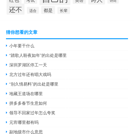
诗词
还不
都是
适合
长辈
猜你想看的文章
小年要干什么
“踏歌人盼夜如年”的出处是哪里
深圳罗湖区停工一天
北方过年还有唱大戏吗
“别久情易料”的出处是哪里
地藏王道场在哪里
拼多多春节生意如何
领导不回家过年怎么夸奖
元宵哪里都有吗
副地级市什么意思