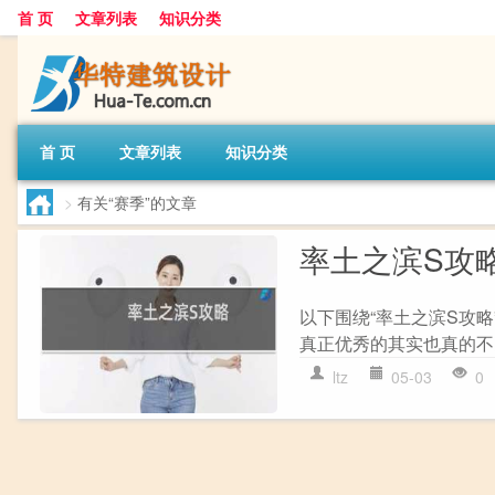
首 页
文章列表
知识分类
首 页
文章列表
知识分类
>
有关“赛季”的文章
率土之滨S攻
以下围绕“率土之滨S攻略
真正优秀的其实也真的不多
ltz
05-03
0