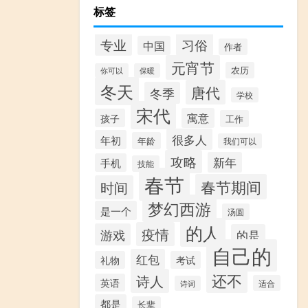
标签
专业
习俗
中国
作者
元宵节
农历
你可以
保暖
冬天
唐代
冬季
学校
宋代
寓意
孩子
工作
很多人
年初
年龄
我们可以
攻略
新年
手机
技能
春节
春节期间
时间
梦幻西游
是一个
汤圆
的人
疫情
游戏
的是
自己的
红包
礼物
考试
还不
诗人
英语
适合
诗词
都是
长辈