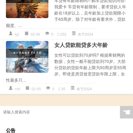
车贷有年龄限制吗?-购车贷款知识问答-
我爱卡 车贷有年龄限制，要求贷款人年
龄在18岁以上，且年龄加上贷款期限小
于65周岁。除了对年龄有要求外，贷款
额度、...
kjz
02-06
0
252
春节2024
女人贷款能贷多大年龄
女性可以贷款到70岁吗? 根据希财网的
数据，女性一般不能贷款到70岁。大部
分贷款的贷款年龄上限为50周岁至55周
岁。即使是房贷放宽贷款年限上限，女
性最多只...
nrd
02-05
0
35
春节2024
☚
公告