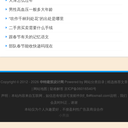
男性高血压一般多大年龄
“吹作千林到处花”的出处是哪里
二手房买卖需要什么手续
跟春节有关的记忆语文
部队春节能收快递吗现在
Copyright © 2012 - 2026
华特建筑设计网
Powered by
网站分类目录
|
精选推荐文章
|
网站地图
|
疑难解答
京ICP备06016540号
声明：本站内容来自互联网，如信息有错误可发邮件到f_fb#foxmail.com说明，我们
会及时纠正，谢谢
本站仅为个人兴趣爱好，不接盈利性广告及商业合作
小男孩