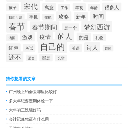
宋代
很多人
寓意
年初
孩子
工作
年龄
时间
攻略
新年
手机
技能
我们可以
春节
梦幻西游
春节期间
是一个
的人
疫情
游戏
的是
礼物
汤圆
自己的
诗人
红包
考试
英语
诗词
还不
都是
适合
长辈
猜你想看的文章
广州晚上约会去哪里比较好
多大年纪要定期体检一下
大年初三洗碗好吗
会计记账凭证有什么用
天津怎么过年