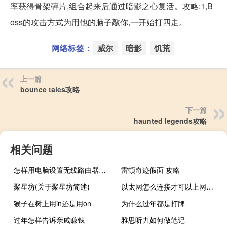
率获得骨架碎片,组合起来后通过暗影之心复活。攻略:1,B
oss的攻击方式为用他的脑子敲你,一开始打四走。
网络标签：
威尔
暗影
饥荒
上一篇
bounce tales攻略
下一篇
haunted legends攻略
相关问题
怎样用电脑设置无线路由器（怎样用电脑设置wifi）
雷顿奇迹假面 攻略
聚星坊(关于聚星坊简述)
以太网怎么连接才可以上网（以太网怎么连接）
猴子在树上用in还是用on
为什么过年都是打牌
过年怎样告诉亲戚赚钱
雅思听力如何做笔记