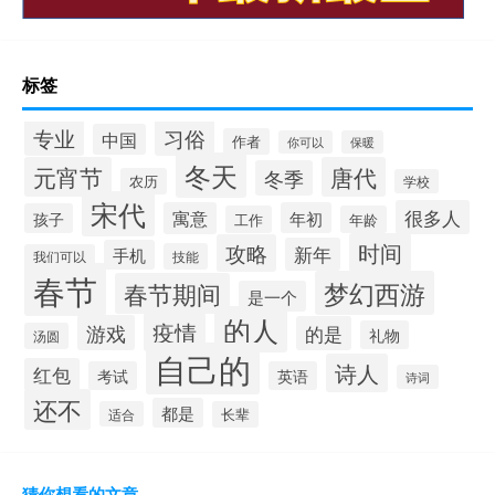
标签
专业
习俗
中国
作者
你可以
保暖
冬天
元宵节
唐代
冬季
农历
学校
宋代
很多人
寓意
年初
孩子
工作
年龄
时间
攻略
新年
手机
技能
我们可以
春节
梦幻西游
春节期间
是一个
的人
疫情
游戏
的是
礼物
汤圆
自己的
诗人
红包
考试
英语
诗词
还不
都是
适合
长辈
猜你想看的文章