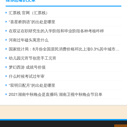
汇票栈 官网（汇票栈）
“喜星桥鹊语”的出处是哪里
在双证在职研究生的入学阶段和毕业阶段各种考核咋样
河南过年磕头寓意什么
国家统计局：8月份全国居民消费价格环比上涨0.3%其中城市上涨0.2%农村上涨0.4%；食品价格上涨0.5%非食品价格上涨0.2%；消费品价格上涨0.4%服务价格上涨0.1%
幼儿园元宵节创意手工元宵
梦幻西游 成就号价值
什么时候考试过年审
“双明日配月”的出处是哪里
2021湖南中秋晚会是直播吗 湖南卫视中秋晚会节目单