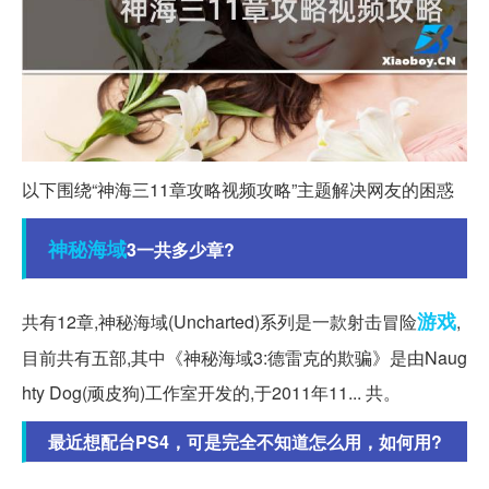
以下围绕“神海三11章攻略视频攻略”主题解决网友的困惑
神秘
海域
3一共多少章?
游戏
共有12章,神秘海域(Uncharted)系列是一款射击冒险
,
目前共有五部,其中《神秘海域3:德雷克的欺骗》是由Naug
hty Dog(顽皮狗)工作室开发的,于2011年11... 共。
最近想配台PS4，可是完全不知道怎么用，如何用?