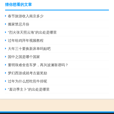
猜你想看的文章
春节旅游收入南京多少
搬家禁忌月份
“烈火张天照云海”的出处是哪里
过年给鸡拜年视频教程
大年三十要换新床单吗贴吧
国中之国是哪个国家
董明珠难舍造车梦，再兴波澜靠谱吗？
梦幻西游成就考古篇奖励
过年为什么想吃煎牛排呢
“羞访季主卜”的出处是哪里