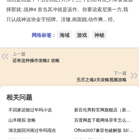
择那就: 战神4 首当其冲就是该作。你要说索尼第一方,我
只认战神这块金字招牌。没辙,画面靓,动作爽... 经。
网络标签：
海域
游戏
神秘
上一篇
还有这种操作攻略2 攻略
下一篇
无尽之魂3关攻略视频攻略
相关问题
不回家还能过年吗小说
新百伦男鞋官网旗舰店（新百伦官网旗舰店天猫）
山羊模拟 攻略
百度网盘下载网络异常怎么解决？
湖北能回河南过年吗现在
Office2007兼容包破解版 32/64位 完整版（Office2007兼容包破解版 32/64位 完整版功能简介）