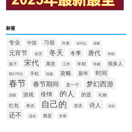
标签
专业
习俗
中国
作者
你可以
保暖
冬天
元宵节
唐代
冬季
农历
学校
宋代
很多人
寓意
年初
孩子
工作
年龄
时间
攻略
新年
手机
技能
我们可以
春节
梦幻西游
春节期间
是一个
的人
疫情
游戏
的是
礼物
汤圆
自己的
诗人
红包
考试
英语
诗词
还不
都是
适合
长辈