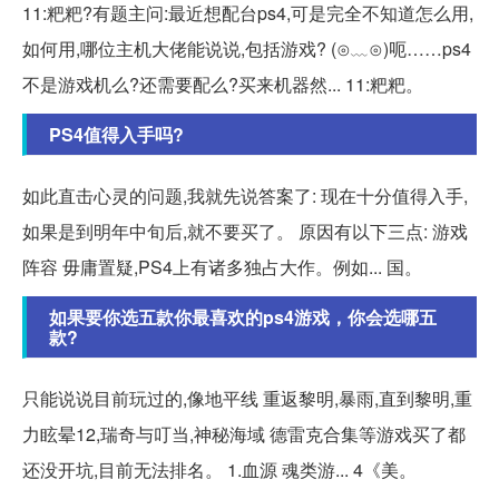
11:粑粑?有题主问:最近想配台ps4,可是完全不知道怎么用,
如何用,哪位主机大佬能说说,包括游戏? (⊙﹏⊙)呃……ps4
不是游戏机么?还需要配么?买来机器然... 11:粑粑。
PS4值得入手吗?
如此直击心灵的问题,我就先说答案了: 现在十分值得入手,
如果是到明年中旬后,就不要买了。 原因有以下三点: 游戏
阵容 毋庸置疑,PS4上有诸多独占大作。例如... 国。
如果要你选五款你最喜欢的ps4游戏，你会选哪五
款?
只能说说目前玩过的,像地平线 重返黎明,暴雨,直到黎明,重
力眩晕12,瑞奇与叮当,神秘海域 德雷克合集等游戏买了都
还没开坑,目前无法排名。 1.血源 魂类游... 4《美。