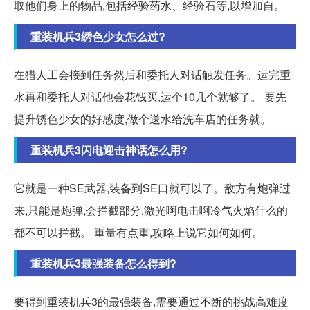
取他们身上的物品,包括经验药水、经验石等,以增加自。
重装机兵3绣色少女怎么过?
在猎人工会接到任务然后和委托人对话触发任务。运完重
水再和委托人对话他会花钱买,运个10几个就够了。 要先
提升锈色少女的好感度,做个送水给洗车店的任务就。
重装机兵3闪电迎击神话怎么用?
它就是一种SE武器,装备到SE口就可以了。敌方有炮弹过
来,只能是炮弹,会拦截部分,激光啊电击啊冷气火焰什么的
都不可以拦截。 重量有点重,攻略上说它如何如何。
重装机兵3最强装备怎么得到?
要得到重装机兵3的最强装备,需要通过不断的挑战高难度