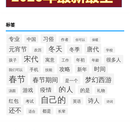
标签
专业
习俗
中国
作者
你可以
保暖
冬天
元宵节
唐代
冬季
农历
学校
宋代
很多人
寓意
年初
孩子
工作
年龄
时间
攻略
新年
手机
技能
我们可以
春节
梦幻西游
春节期间
是一个
的人
疫情
游戏
的是
礼物
汤圆
自己的
诗人
红包
考试
英语
诗词
还不
都是
适合
长辈