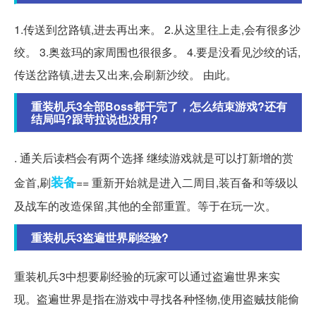
1.传送到岔路镇,进去再出来。 2.从这里往上走,会有很多沙
绞。 3.奥兹玛的家周围也很很多。 4.要是没看见沙绞的话,
传送岔路镇,进去又出来,会刷新沙绞。 由此。
重装机兵3全部Boss都干完了，怎么结束游戏?还有
结局吗?跟苛拉说也没用?
. 通关后读档会有两个选择 继续游戏就是可以打新增的赏
装备
金首,刷
== 重新开始就是进入二周目,装百备和等级以
及战车的改造保留,其他的全部重置。等于在玩一次。
重装机兵3盗遍世界刷经验?
重装机兵3中想要刷经验的玩家可以通过盗遍世界来实
现。盗遍世界是指在游戏中寻找各种怪物,使用盗贼技能偷