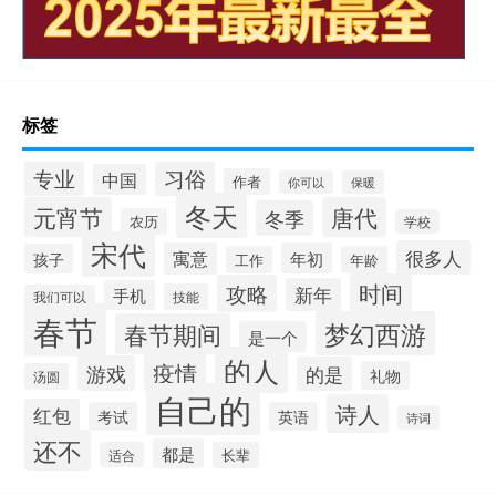
标签
专业
习俗
中国
作者
你可以
保暖
冬天
元宵节
唐代
冬季
农历
学校
宋代
很多人
寓意
年初
孩子
工作
年龄
时间
攻略
新年
手机
技能
我们可以
春节
梦幻西游
春节期间
是一个
的人
疫情
游戏
的是
礼物
汤圆
自己的
诗人
红包
考试
英语
诗词
还不
都是
适合
长辈