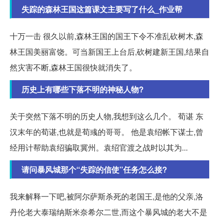
失踪的森林王国这篇课文主要写了什么_作业帮
十万一击 很久以前,森林王国的国王下令不准乱砍树木,森
林王国美丽富饶。可当新国王上台后,砍树建新王国,结果自
然灾害不断,森林王国很快就消失了。
历史上有哪些下落不明的神秘人物?
关于突然下落不明的历史人物,我想到这么几个。 荀谌 东
汉末年的荀谌,也就是荀彧的哥哥。 他是袁绍帐下谋士,曾
经用计帮助袁绍骗取冀州。袁绍官渡之战时以其为...
请问暴风城那个“失踪的信使”任务怎么接?
我来解释一下吧,被阿尔萨斯杀死的老国王,是他的父亲,洛
丹伦老大泰瑞纳斯米奈希尔二世,而这个暴风城的老大不是